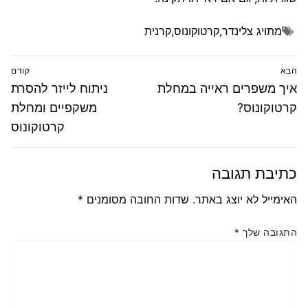
מתויג
צלינדר
,
קרטוקונוס
,
קרנית
ניווט
הבא
קודם
הפוסט
פוסט
איך משפרים ראייה במחלת
ניתוח לייזר להסרת
הבא:
קודם:
קרטוקונוס?
משקפיים ומחלת
קרטוקונוס
כתיבת תגובה
האימייל לא יוצג באתר.
שדות החובה מסומנים
*
התגובה שלך
*