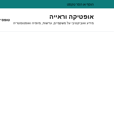
לג
הוסף או הסר טקסט
תוכן
אופטיקה וראייה
טופס י
מידע ואוביקטיבי על משקפיים, עדשות, מיופיה ואופטומטריה