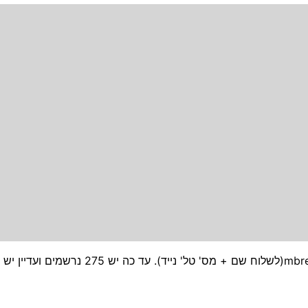
ניתן להירשם דרך המייל אצל מעיין mbreen1@its.jnj.com(לשלוח שם + מס' טל' נייד). עד כ