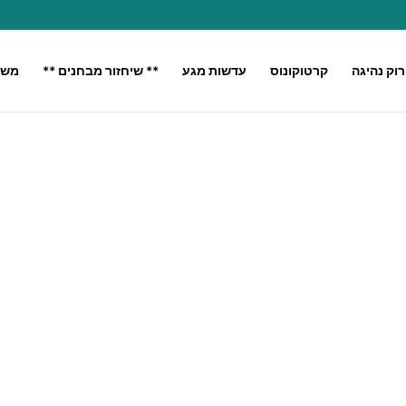
רוק נהיגה
קרטוקונוס
עדשות מגע
** שיחזור מבחנים **
משק