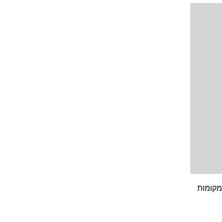
ה יש 275 נרשמים ועדיין יש מקומות