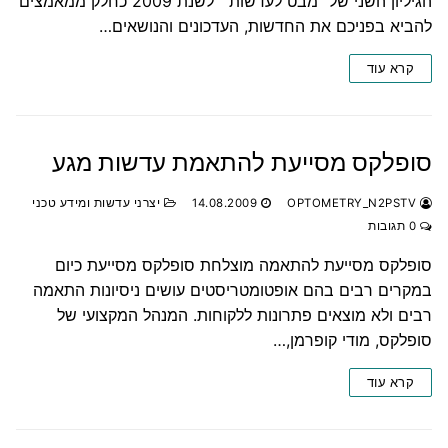
הגיליון השני של "מבט לעדשות״ לשנת 2009 כחלק ממאמצים
להביא בפניכם את החדשות, העדכונים והנושאים…
קרא עוד
סופלקס מסייעת להתאמת עדשות מגע
OPTOMETRY_N2PSTV
14.08.2009
יצרני עדשות ומידע טכני
0 תגובות
סופלקס מסייעת להתאמה מוצלחת סופלקס מסייעת כיום
במקרים רבים בהם אופטומטריסטים עושים ניסיונות התאמה
רבים ולא מוצאים פתרונות ללקוחות. המנהל המקצועי של
סופלקס, מודי קופרמן,…
קרא עוד