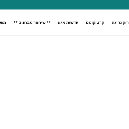
רוק נהיגה
קרטוקונוס
עדשות מגע
** שיחזור מבחנים **
משק