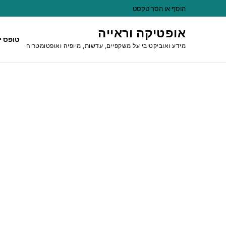
לג
הוסף או הסר טקסט
תוכן
אופטיקה וראייה
טופס י
מידע ואוביקטיבי על משקפיים, עדשות, מיופיה ואופטומטריה