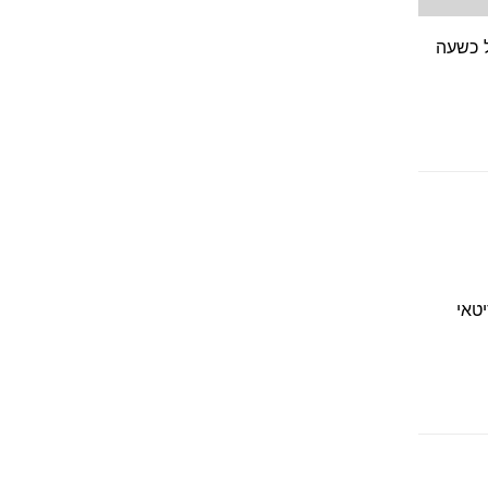
י 45-65. משך הניסוי: עד 10 מפגשים של כשעה
יטאי