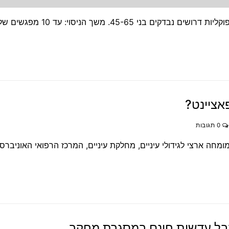
למחקר השוואתי בין שני סוגים של עדשות מגע מולטיפוקליות דרושים נבדקים בנ
אציינט?
0 תגובות
חר פרנקל, שרות מומחה ארצי לגידולי עיניים, מחלקת עיניים, המרכז הרפואי האוניברס
בל עדשות חינם במסגרת מחקר