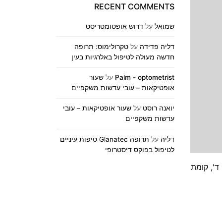
RECENT COMMENTS
שמואל
על
דרוש אופטומטריסט
דליה פדידה
על
טקרולימוס: תרופה
חדשה מעולה לטיפול באלרגיות בעין
Palm - optometrist
על
שעור
אופטיקאות – עובי עדשות משקפיים
יואנה רוסט
על
שעור אופטיקאות – עובי
עדשות משקפיים
דליה
על
תרופה Glanatec טיפות עיניים
לטיפול בפוקס דיסטרופי
ות יום שישי ברפואת עיניים יתקיים ביום ו' 28.3.2014 באולם ד', קומת