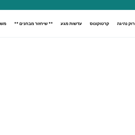
רוק נהיגה
קרטוקונוס
עדשות מגע
** שיחזור מבחנים **
משק