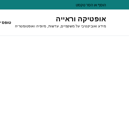
לג
הוסף או הסר טקסט
תוכן
אופטיקה וראייה
טופס י
מידע ואוביקטיבי על משקפיים, עדשות, מיופיה ואופטומטריה