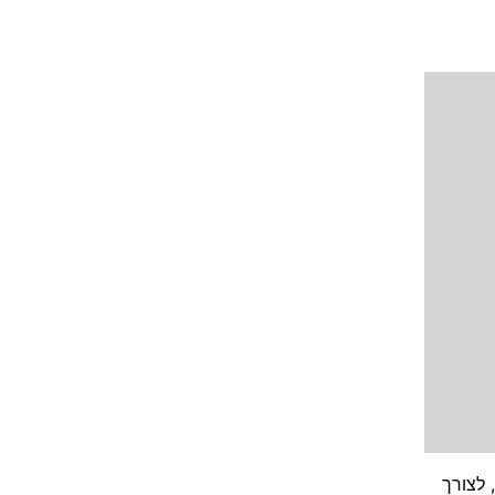
ים מקרטוקונוס או מקרניות מעוותות ( WARPAGE , PMD וכו ) , לצורך