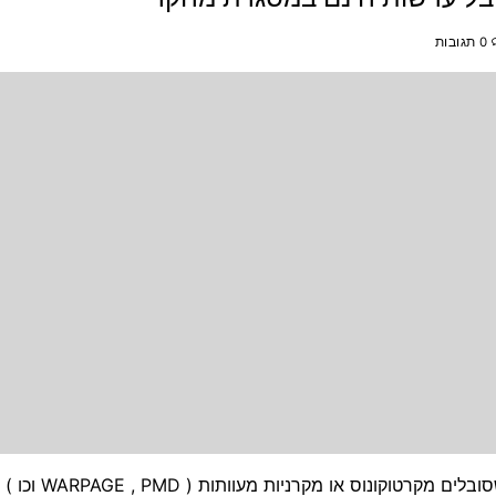
0 תגובות
המחקר הסתיים שלום לכולם . אני מחפש פציינטים שסובל