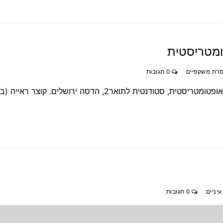
טומטריסטית
סרת משקפיים
0 תגובות
Myopia control – שליטה במיופיה מאת ג'ולי אוחיון אופטומטריסטית, סטודנטית לתואר2, הדסה ירושלים. 
יניים
0 תגובות