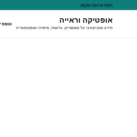
לג
הוסף או הסר טקסט
תוכן
אופטיקה וראייה
טופס י
מידע ואוביקטיבי על משקפיים, עדשות, מיופיה ואופטומטריה