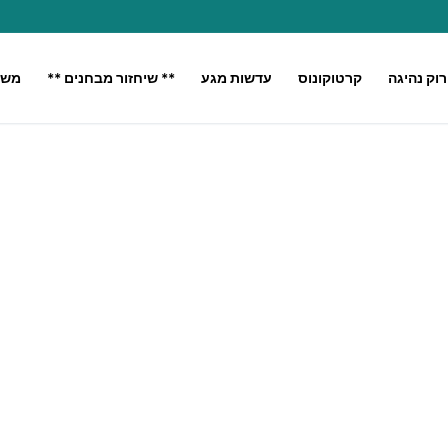
רוק נהיגה
קרטוקונוס
עדשות מגע
** שיחזור מבחנים **
משק