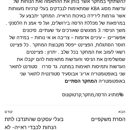
להשתתף במחקר אשר בוחן את ההתאמה ואת הנוחות של
עדשות מסוג KBA שמתאימות לנבדקים בעלי קרניות מעוותות
אשר גורמות לירידה באיכות הראייה. המחקר יתבצע על
במרפאות של מכללת הדסה בירושלים, ועל פי אמנ ת הלסנקי .
משך הניסוי: 3 מפגשים שאורכים עד שעתיים. סיכונים
אפשריים: – עיניים אדומות – צריבה או אי נוחות – במידה של
חוסר הסתגלות, הפציינט ייפסל מקבוצת המחקר . כל פציינט
רשאי לעזוב את המחקר בכל שלב . יתרון : פציינטים
שמשלימים את הניסוי והעדשות מתאימות להם יקבלו את
העדשות ותמיסות תאימות במתנה. גד סררו סטודנט לתואר
שני באופטומטריה אריג' אבוסעיד סטודנטית לתואר שני
באופטומטריה
המחקר הסתיים
מתויג
הדסה
,
מחקר
,
קרטוקונוס
ניווט
הבא
קודם
הפוסט
פוסט
הסרת משקפיים
בעלי עסקים שהתנדבו לתת
הבא:
קודם:
הנחות לכבדי ראייה- לא