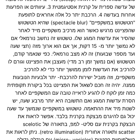
של עדשה ספרית על קרנית אסטיגמטית 3. עיוותים או הפרעות
אחרות בעדשה 4. הרכבת יתר כל אלה אחראים לתופעת
"הטשטוש במשקפיים" (spectacle blur) שהיא הטשטוש
שהפציינט מרגיש כאשר הוא מרכיב משקפיים מייד לאחר
שהסיר את עדשות המגע שלו. טשטוש זה נחשב נורמאלי אם
לא נמשך יותר מ- 15 דקות, אך אם הוא ארוך מזה (חצי שעה
ועד מספר שבועות) זה לא מצב נורמאלי. כפי שנאמר קודם,
הטשטוש (אם נמשך זמן רב מדי) מעצבן את הפציינט וגורם לו
להרכיב את העדשות לזמן ממושך יותר כדי לא להרכיב
משקפיים, וזה מוביל ישירות להרכבת- יתר ולבעיות הנובעות
ממנה. יהיה זה חכם לשאול את הפציינט בכל ביקורת תקופתית
כמה זמן לוקח לו להגיע לראייה טובה עם המשקפיים לאחר
הסרת עדשות המגע ואם התשובה היא יותר מרבע שעה, יש
לשנות מיד את ההתאמה. טשטוש במשקפיים שנמשך עד שעה
יכול גם להיגרם מבצקת בקרנית בלבד. אפשר לראות את
הבצקת בקרנית עם סליט- למפ, בתאורה של scelotic
scatter ותאורה אחורית (retro illumination). ניתן לראות את
השלפוחיות הקטנות (micro- vesicles) עם הגדלה גדולה.