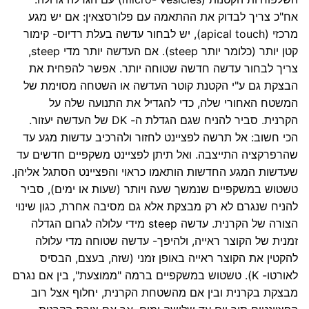
אח"כ צריך לבדוק את ההתאמה עם פלורסצאין: אם יש מגע
מרכזי (apical touch), יש לבחור עדשה בעלת רדיוס- קימור
קטן יותר (כלומר יותר steep). אם העדשה יותר מדי steep,
צריך לבחור עדשה חדשה שטוחה יותר. אפשר להפחית את
הבצקת גם ע"י הקטנת קוטר העדשה או השטחה מסוימת של
המשטח האחורי שלה, כדי להגדיל את התנועה שלה על
הקרנית. סביר להניח שגם הגדלת ה- DK של העדשה יעזור.
הכי חשוב: אל תרשה לפציינט לחזור ולהרכיב עדשות מגע עד
שהרפרקציה התייצבה. ואל תיתן לפציינט משקפיים חדשים עד
שעדשות המגע החדשות הותאמו כראוי והפציינט הסתגל אליהן.
טשטוש במשקפיים שנמשך שעה ויותר (שעות או ימים), סביר
להניח שנגרם לא רק מבצקת אלא גם מסיבה אחרת, כגון שינוי
הצורה של הקרנית. עדשה steep מידי עלולה לגרום הגדלה
זמנית של הקוצר ראייה, ולהיפך- עדשה שטוחה מדי עלולה
להקטין את הקוצר ראייה באופן זמני (שזה, בעצם, הבסיס
לאורטו- K). טשטוש במשקפיים ברמה "ממוצעת", בין אם נגרם
מבצקת בקרנית ובין אם מהשטחת הקרנית, יחלוף אצל רוב