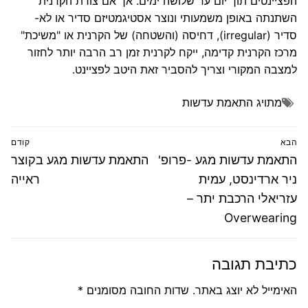
הפציינטים תוך יום עד שלושה ימים. אך אם צורת הקרנית
השתנתה באופן משמעותי ונוצר אסטיגמטיזם סדיר או לא-
סדיר (irregular), דחיסה (והשטחה) של הקרנית או "משיכת"
מרכז הקרנית קדימה, ייקח לקרנית זמן רב הרבה יותר לחזור
למצבה המקורי וצריך להסביר זאת היטב לפציינט.
מתויג
התאמת עדשות
ניווט
הבא
קודם
הפוסט
פוסט
התאמת עדשות מגע -פרופ'
התאמת עדשות מגע בקוצר
הבא:
קודם:
ניר ארדינסט, עמית
ראייה
עזריאלי הרכבת יתר –
Overwearing
כתיבת תגובה
האימייל לא יוצג באתר.
שדות החובה מסומנים
*