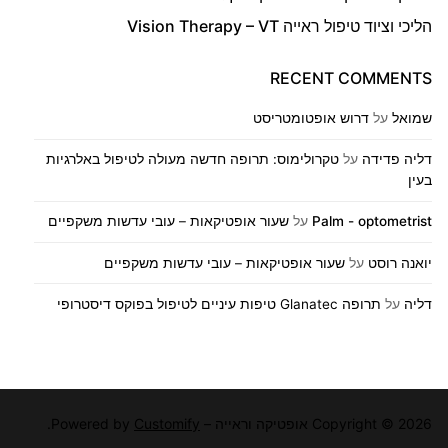
הליכי וציוד טיפול ראייה Vision Therapy – VT
RECENT COMMENTS
שמואל
על
דרוש אופטומטריסט
דליה פדידה
על
טקרולימוס: תרופה חדשה מעולה לטיפול באלרגיות
בעין
Palm - optometrist
על
שעור אופטיקאות – עובי עדשות משקפיים
יואנה רוסט
על
שעור אופטיקאות – עובי עדשות משקפיים
דליה
על
תרופה Glanatec טיפות עיניים לטיפול בפוקס דיסטרופי
Copyright © 2026 אופטיקה וראייה – Powered by
Customify
.