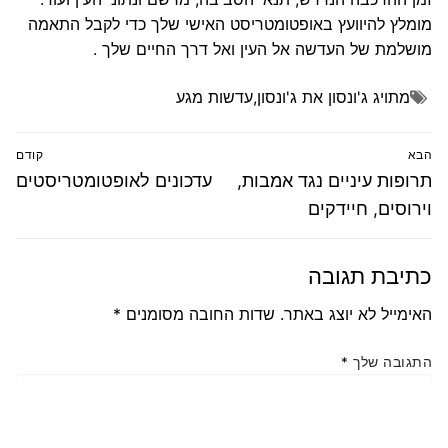
מומלץ להיוועץ באופטומטריסט האישי שלך כדי לקבל התאמה
מושלמת של העדשה אל העין ואל דרך החיים שלך .
מתויג
ג'ונסון את ג'ונסון
,
עדשות מגע
ניווט
הבא
קודם
הפוסט
פוסט
תרופות עיניים נגד אמבות,
עדכונים לאופטומטריסטים
הבא:
קודם:
וירוסים, חיידקים
כתיבת תגובה
האימייל לא יוצג באתר.
שדות החובה מסומנים
*
התגובה שלך
*