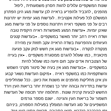
שונות המשקפיים עלולים להוות חסרון משמעותית , ליפול
מהפנים , להכביד ולהפריע בראייה לכן עדשות מגע הינן הפתרון
המושלם לכל פעילות אקטיבית . לעדשות מגע יומיות יש יתרונות
רבים על פני משקפי ראייה ויתרונות נוספים על פני עדשות מגע
שאינן יומיות. •עדשות המגע מאפשרות ראייה היקפית טובה
ושדה ראייה רחב יותר מאשר במשקפיים . •בעדשות קטנים
העיוותים וההפרעות בשדה הראייה עקב תזוזת עין מהירה
מנקודה לנקודה . •בעדשות מגע אין חשש לנזק עקב פגיעה
מיכאנית , כמו שעלול להגרם ממסגרת משקפיים . •אין בעייה
של הצטברות אדים עקב חום וזיעה כמו שעלול להיות
במשקפיים . •בעדשות מגע אין בעיה של סינוור מקרני השמש
והשתקפויות כמו במשקפי ראייה . •מיקום העדשות נשאר קבוע
והן אינן מחליקות מהפנים או משנות את כיוונן . ככל שמחליפים
עדשות בתדירות גבוהה יותר כך נשמרת יותר בריאות העין ויורד
החשש לבעיות קרנית שונות . תחלופה יותר תכופה של העדשות
תשמור על בריאות העין והגיינה . ישנם מספר גורמים
המשפיעים על סוג העדשה המומלץ בפעילות הספורט, ביניהם
זמן ההרכבה הנדרש, תנאי הסביבה, מרשם ונתוני העין ועוד.