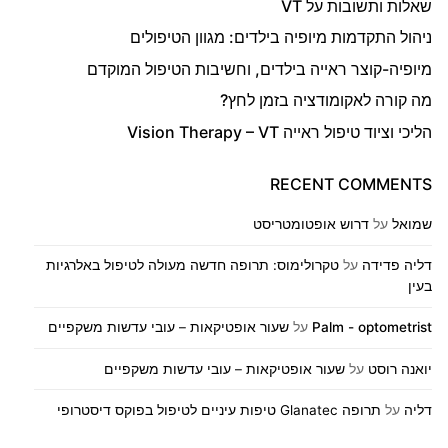
שאלות ותשובות על VT
ניהול התקדמות מיופיה בילדים: מגוון הטיפולים
מיופיה-קוצר ראייה בילדים, וחשיבות הטיפול המוקדם
מה קורה לאקומודציה בזמן לחץ?
הליכי וציוד טיפול ראייה Vision Therapy – VT
RECENT COMMENTS
שמואל
על
דרוש אופטומטריסט
דליה פדידה
על
טקרולימוס: תרופה חדשה מעולה לטיפול באלרגיות
בעין
Palm - optometrist
על
שעור אופטיקאות – עובי עדשות משקפיים
יואנה רוסט
על
שעור אופטיקאות – עובי עדשות משקפיים
דליה
על
תרופה Glanatec טיפות עיניים לטיפול בפוקס דיסטרופי