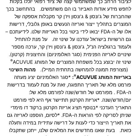
לציבור הרחב כך שמשתמשי קצה של ציוד רפואי יוכלו בקלות
לחפש מידע אודות האביזר בו הם משתמשים. בהתחשב בכך
שהחברות של ג'ונסון & ג'ונסון ויז'ן קר מקבלות אספקה של
המוצרים בתהליך ייצור ואריזה הנעשים באופן גלובלי, דרישות
אלו של ה-FDA יבואו לידי ביטוי בכל האריזות שלנו. לידיעתכם –
גם הרשויות בישראל עודכנו על שינוי זה. על מנת להתחיל
ולעמוד ברגולציה הנ"ל, ג'ונסון & ג'ונסון ויז'ן קר, ערכה מספר
שינויים לאריזה הפנימית (סגר האלומיניום) והחיצונית (קרטון).
®
שינוי זה יבוצע בכל משפחת המוצרים של המותג ACUVUE
(מצורפת תמונה להמחשה בתחתית המייל).
מהות השינוי
®
באריזות המותג
ACUVUE
:
*סגר האלומיניום יציג מעתה
פורמט מלא של תאריך התפוגה, זאת על מנת לעמוד בדרישות
ה-FDA . מפורמט של חודש/שנה לפורמט מלא של:
יום/חודש/שנה. *אריזת הקרטון תתיישר אף היא לפי פורמט
התאריך העדכני *בנוסף תציג אריזת הקרטון ברקוד דו מימדי
שניתן לסריקה לפי הוראות ה-FDA. *לסיום, הוספנו לאריזה גם
את תאריך הייצור כדי לענות על דרישה עתידית במידה ותעלה
כזאת. בעת שאנו מחדשים את המלאים שלנו, ייתכן שתקבלו