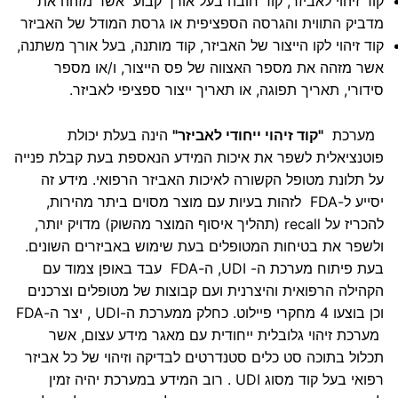
קוד זיהוי לאביזר, קוד חובה בעל אורך קבוע אשר מזהה את
מדביק התווית והגרסה הספציפית או גרסת המודל של האביזר
קוד זיהוי לקו הייצור של האביזר, קוד מותנה, בעל אורך משתנה,
אשר מזהה את מספר האצווה של פס הייצור, ו/או מספר
סידורי, תאריך תפוגה, או תאריך ייצור ספציפי לאביזר.
מערכת
"קוד זיהוי ייחודי לאביזר"
הינה בעלת יכולת
פוטנציאלית לשפר את איכות המידע הנאספת בעת קבלת פנייה
על תלונת מטופל הקשורה לאיכות האביזר הרפואי. מידע זה
יסייע ל-FDA לזהות בעיות עם מוצר מסוים ביתר מהירות,
להכריז על recall (תהליך איסוף המוצר מהשוק) מדויק יותר,
ולשפר את בטיחות המטופלים בעת שימוש באביזרים השונים.
בעת פיתוח מערכת ה- UDI, ה-FDA עבד באופן צמוד עם
הקהילה הרפואית והיצרנית ועם קבוצות של מטופלים וצרכנים
וכן בוצעו 4 מחקרי פיילוט. כחלק ממערכת ה-UDI , יצר ה-FDA
מערכת זיהוי גלובלית ייחודית עם מאגר מידע עצום, אשר
תכלול בתוכה סט כלים סטנדרטים לבדיקה וזיהוי של כל אביזר
רפואי בעל קוד מסוג UDI . רוב המידע במערכת יהיה זמין