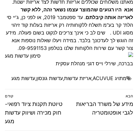
מאתנו משלוחים שכוללים אריזות חדשות לצד אריזות ישנות.
אנא היו רגועים שהמוצר עצמו נשאר זהה, ללא קשר
ל
אריזה אותה קיבלתם
. עד ספטמבר 2019, או לפני כן, ג'יי סי
הלת' קר בע"מ תשלח ללקוחותיה רק אריזות בעלות קוד זיהוי
מסוג UDI . שים לב כי אינך צריכים לנקוט בשום פעולה. מידע
זה הוגש לך לעדכונך בלבד. במידה ויעלו שאלות נוספות אנא
צור קשר עם שירות הלקוחות שלנו בטלפון
09-9591153
.
בברכה, שירלי וייס דגני מנהלת עסקית
מתויג
ACUVUE
,
אריזת עדשות
,
עדשות גונסון
,
עדשות מגע
ניווט
הבא
קודם
הפוסט
פוסט
מידע של משרד הבריאות
טיוטת תקנות ציוד רפואי-
הבא:
קודם:
לגבי אופטומטריה
חוק מכירה ושיווק עדשות
מגע