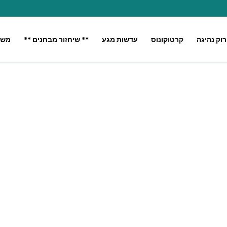
רוק נהיגה
קרטוקונוס
עדשות מגע
** שיחזור מבחנים **
משק