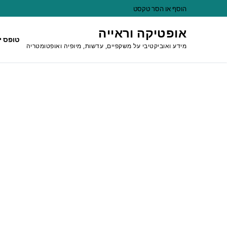
לג
הוסף או הסר טקסט
תוכן
אופטיקה וראייה
טופס י
מידע ואוביקטיבי על משקפיים, עדשות, מיופיה ואופטומטריה