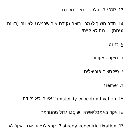
13. VOR ? רפלקס בסיסי מלידה
14. חדר חשוך לגמרי, רואה נקודת אור שכמעט ולא זזה (תזוזה
זניחה) – מה לא קיים?
א
. drift
ב. מיקרוסאקדות
ג. פיקסציה פוביאלית
ד. tremer
15. unsteady eccentric fixation ? איזור ולא נקודה
16.אקו' באמבליופיה? יש lag גדול מהנורמה
17. steady eccentric fixation ? נקבע לפי זה את האקו' לעין