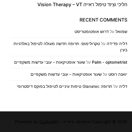
הליכי וציוד טיפול ראייה Vision Therapy – VT
RECENT COMMENTS
שמואל
על
דרוש אופטומטריסט
דליה פדידה
על
טקרולימוס: תרופה חדשה מעולה לטיפול באלרגיות
בעין
Palm - optometrist
על
שעור אופטיקאות – עובי עדשות משקפיים
יואנה רוסט
על
שעור אופטיקאות – עובי עדשות משקפיים
דליה
על
תרופה Glanatec טיפות עיניים לטיפול בפוקס דיסטרופי
Copyright © 2026 אופטיקה וראייה – Powered by
Customify
.