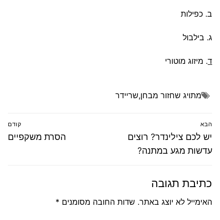
ב. כפילות
ג. בילבול
ד
. מיזוג מוטורי
מתויג
שחזור מבחן
,
שריידר
ניווט
הבא
קודם
הפוסט
פוסט
יש לכם צילינדר? רוצים
הסרת משקפיים
הבא:
קודם:
עדשות מגע במתנה?
כתיבת תגובה
האימייל לא יוצג באתר.
שדות החובה מסומנים
*