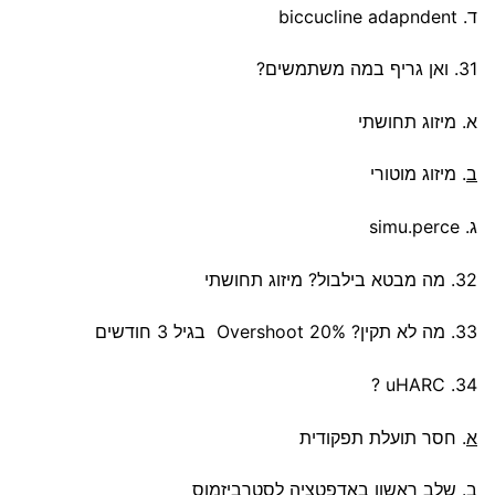
ד. biccucline adapndent
31. ואן גריף במה משתמשים?
א. מיזוג תחושתי
ב
. מיזוג מוטורי
ג. simu.perce
32. מה מבטא בילבול? מיזוג תחושתי
33. מה לא תקין? Overshoot 20% בגיל 3 חודשים
34. uHARC ?
א
. חסר תועלת תפקודית
ב. שלב ראשון באדפטציה לסטרביזמוס