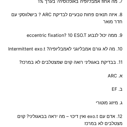
7. מה אחוז אמבליופיה באוכלוסיה? בערך 1%
8. איזה תנאים פחות טבעיים לבדיקת ARC ? בישלווסקי עם
חדר מואר
9. ממה יכול לנבוע eccentric fixation? 10 ESO.T
10. מה לא גורם אמבליוגני לאמבליופיה? Intermittent exo.t
11. בבדיקת באגוליני רואה קוים שמצטלבים לא במרכז?
א. ARC
ב. EF
ג. מיזוג מוטורי
12. אדם עם exo.t ואין דיכוי – מה יראה בבאגוליני? קוים
מצטלבים לא במרכז