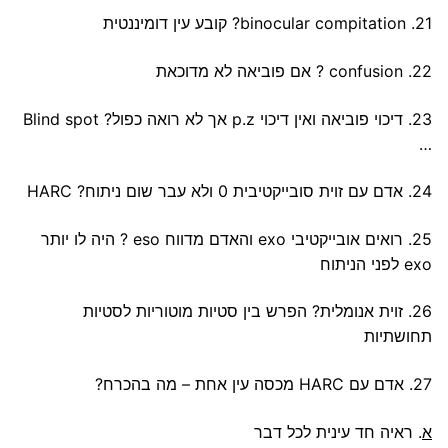
21. binocular compitation? קובע עין דומיננטית
22. confusion ? אם פוביאה לא מדוכאת
23. דיכוי פוביאה ואין דיכוי p.z אך לא רואה כפול? Blind spot
…
24. אדם עם זוית סובייקטיבית 0 ולא עבר שום ניתוח? HARC
25. רואים אובייקטיבי exo והאדם מדווח eso ? היה לו יותר
exo לפני הניתוח
26. זוית אנומלית? הפרש בין סטיות מוטוריות לסטיות
תחושתיות
27. אדם עם HARC מכסה עין אחת – מה בהכרח?
א
. ראיה חד עינית לכל דבר