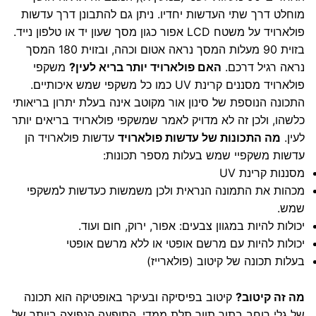
מוחלט דרך שתי העדשות יחדיו. ניתן גם להתבונן דרך עדשות
פולארויד על משטח LCD אפור כגון מסך שעון יד או טלפון נייד.
בזוית 90 מעלות המסך נראה אטום וכהה, ובזוית 180 המסך
נראה רגיל דרכם.
האם פולארויד יותר בריא לעין?
משקפי
פולארויד מסננים קרינת UV כמו כל משקפי שמש איכותיים.
התכונה הנוספת של סינון אור מקוטב אינה בעלת יתרון בריאותי
כלשהו, ולכן זה לא מדויק לאמר שמשקפי פולארויד בריאים יותר
לעין.
מה התכונות של עדשות פולארויד
עדשות פולארויד הן
עדשות משקפיי שמש בעלות מספר תכונות:
מסננות קרינת UV
מכהות את התמונה הנראית ולכן משמשות כעדשות למשקפי
שמש.
יכולות להיות במגוון צבעים: אפור, ירוק, חום ועוד.
יכולות להיות עם מרשם אופטי או ללא מרשם אופטי
בעלות תכונה של קיטוב (פולארייז)
מה זה קיטוב?
קיטוב בפיסיקה ובעיקר באופטיקה הוא תכונה
של גלי רוחב בתוך תווך תלת ממדי. התופעה הנפוצה ביותר של