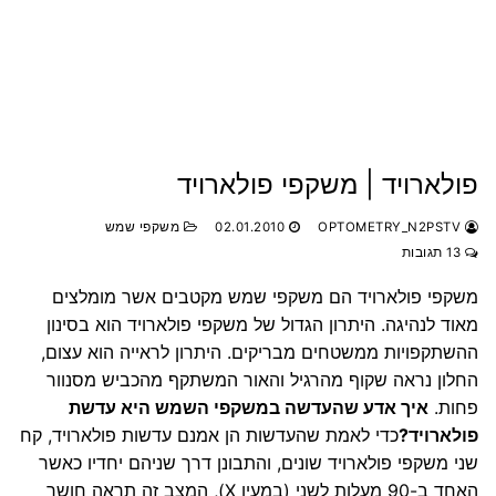
פולארויד | משקפי פולארויד
OPTOMETRY_N2PSTV
02.01.2010
משקפי שמש
13 תגובות
משקפי פולארויד הם משקפי שמש מקטבים אשר מומלצים
מאוד לנהיגה. היתרון הגדול של משקפי פולארויד הוא בסינון
ההשתקפויות ממשטחים מבריקים. היתרון לראייה הוא עצום,
החלון נראה שקוף מהרגיל והאור המשתקף מהכביש מסנוור
פחות.
איך אדע שהעדשה במשקפי השמש היא עדשת
פולארויד?
כדי לאמת שהעדשות הן אמנם עדשות פולארויד, קח
שני משקפי פולארויד שונים, והתבונן דרך שניהם יחדיו כאשר
האחד ב-90 מעלות לשני (במעין X), המצב זה תראה חושך