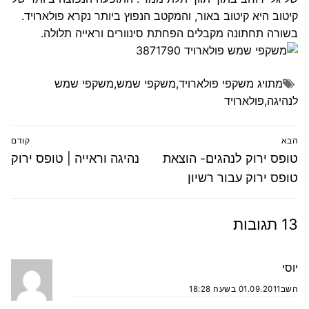
קיטוב היא קיטוב באור, והמקטב הנפוץ ביותר נקרא פולארויד.
בשורה תחתונה מקבלים הפחתת סינוורים וראייה תלולה.
מתויג
משקפי פולארויד
,
משקפי שמש
,
משקפי שמש
לנהיגה
,
פולארויד
ניווט
הבא
קודם
הפוסט
פוסט
טופס ירוק לנהגים- הוצאת
נהיגה וראייה | טופס ירוק
הבא:
קודם:
טופס ירוק עבור רשיון
13 תגובות
יוסי
השב
01.09.2011 בשעה 18:28