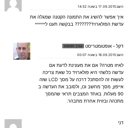
השב
17.09.2015 בשעה 14:52
איך אפשר להשיג את התמונה הקטנה שמגלה את
עדשת הפולארויד??????? בבקשה תענו לייייייייי
דקל - אופטומטריסט
עורך הפוסט
השב
18.09.2015 בשעה 00:07
לאיזו מטרה? אם את מעונינת לדעת אם
עדשה כלשהי היא פולארויד כל שאת צריכה
לעשות זה להסתכל דרכה על מסך LCD שזה
אייפון, מסך מחשב וכו, ולסובב את העדשה ב
90 מעלות. באחד המצבים תראי שהמסך
מתכהה ובזוית אחרת מתבהר.
דני