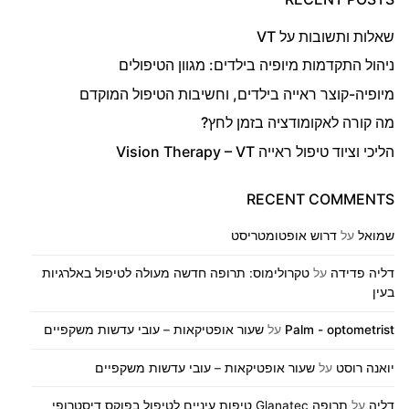
שאלות ותשובות על VT
ניהול התקדמות מיופיה בילדים: מגוון הטיפולים
מיופיה-קוצר ראייה בילדים, וחשיבות הטיפול המוקדם
מה קורה לאקומודציה בזמן לחץ?
הליכי וציוד טיפול ראייה Vision Therapy – VT
RECENT COMMENTS
שמואל
על
דרוש אופטומטריסט
דליה פדידה
על
טקרולימוס: תרופה חדשה מעולה לטיפול באלרגיות
בעין
Palm - optometrist
על
שעור אופטיקאות – עובי עדשות משקפיים
יואנה רוסט
על
שעור אופטיקאות – עובי עדשות משקפיים
דליה
על
תרופה Glanatec טיפות עיניים לטיפול בפוקס דיסטרופי