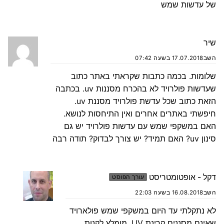
של עדשות שמש
שיר
השב
17.07.2018 בשעה 07:42
שלומות. בכמה כתבות שקראתי באתר כתוב
שעדשות פולרויד לא בהכרח מסננות uv. בכתבה
הזאת כתוב שכל עדשת פולרויד מסננת uv.
חיפשתי באתרים אחרים ואין התיחסות לנושא.
האם במשקפי שמש עם עדשות פולרויד יש גם
סינון uv? האם תמיד? יש צורך לבדוק? תודה רבה
דקל - אופטומטריסט
עורך הפוסט
השב
16.08.2018 בשעה 22:03
לא נתקלתי עד היום במשקפי שמש פולארויד
שאינם מסננים קרינת UV. מומלץ לקנות