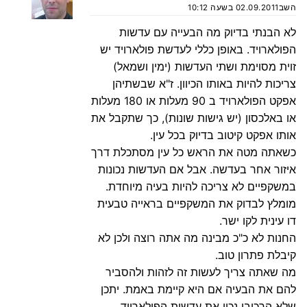
השב
02.09.2011 בשעה 10:12
לא הבנתי בדיוק מה הבעייה עם עדשות
הפולארויד. באופן כללי לעדשת פולארויד יש
זוית מסוימת ושתי העדשות (ימין ושמאל)
צריכות להיות באותו הכיוון. ז"א שבשתיהן
אפקט הפולארויד ב 90 מעלות או 180 מעלות
או באלכסון (יש גישות שונות), כך שתקבל את
אותו אפקט קיטוב בדיוק בכל עין.
כשאתה מטה את הראש כל עין מסתכלת דרך
איזור אחר בעדשה. אבל אם העדשות נכונות
במשקפיים לא צריכה להיות בעיה מיוחדת.
מומלץ לבדוק את המשקפיים בראייה טבעית
דו עינית לקו ישר.
החנות לא כ"כ מבינה מה אתה רוצה ולכן לא
קיבלת פתרון טוב.
מה שאתה צריך לעשות זה לזהות ולהסביר
להם את הבעיה אם היא קיימת באמת. יתכן
שלא הרכיבו נכון את עדשות הפולארויד