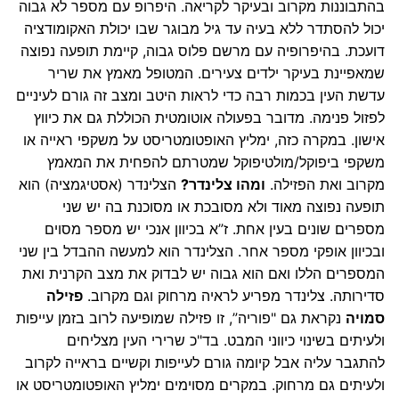
בהתבוננות מקרוב ובעיקר לקריאה. היפרופ עם מספר לא גבוה
יכול להסתדר ללא בעיה עד גיל מבוגר שבו יכולת האקומודציה
דועכת. בהיפרופיה עם מרשם פלוס גבוה, קיימת תופעה נפוצה
שמאפיינת בעיקר ילדים צעירים. המטופל מאמץ את שריר
עדשת העין בכמות רבה כדי לראות היטב ומצב זה גורם לעיניים
לפזול פנימה. מדובר בפעולה אוטומטית הכוללת גם את כיווץ
אישון. במקרה כזה, ימליץ האופטומטריסט על משקפי ראייה או
משקפי ביפוקל/מולטיפוקל שמטרתם להפחית את המאמץ
מקרוב ואת הפזילה.
ומהו צלינדר?
הצלינדר (אסטיגמציה) הוא
תופעה נפוצה מאוד ולא מסובכת או מסוכנת בה יש שני
מספרים שונים בעין אחת. ז”א בכיוון אנכי יש מספר מסוים
ובכיוון אופקי מספר אחר. הצלינדר הוא למעשה ההבדל בין שני
המספרים הללו ואם הוא גבוה יש לבדוק את מצב הקרנית ואת
סדירותה. צלינדר מפריע לראיה מרחוק וגם מקרוב.
פזילה
סמויה
נקראת גם "פוריה”, זו פזילה שמופיעה לרוב בזמן עייפות
ולעיתים בשינוי כיווני המבט. בד"כ שרירי העין מצליחים
להתגבר עליה אבל קיומה גורם לעייפות וקשיים בראייה לקרוב
ולעיתים גם מרחוק. במקרים מסוימים ימליץ האופטומטריסט או