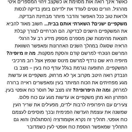
כאשר אינך רואה אות מסוימת או כשקצב זיהוי המספרים איטי
מהרגיל. הורים נוטים לעודד את ילדיהם בזמן בדיקה לנסות
ולראות טוב ככל האפשר והדבר מיותר מבחינת הבדיקה.
משקפיים ישנים? השארתי אותם בבית…
חשוב מאוד להביא
את המשקפיים הישנים לבדיקה. הם הכרחיים לצורך קבלת
תוצאות מהימנות שכן מספרם מספק מידע רב על הרגלי
הראיה שסוגלו במהלך השנים האחרונות ומאפשר השוואת
המרשם הנוכחי למרשם קודם והסקת מסקנות.
מה זו מיופיה?
מיופיה היא שם נרדף למרשם מינוס שנפוץ אצל רוב מרכיבי
המשקפיים. התופעה נגרמת בגלל עודף כוח בעין – מצב בו
הנבדק רואה היטב מקרוב אך לא מרחוק. משקפיים או עדשות
מגע מפחיתים את הכוח המיותר בעין ומאפשרים ראייה ברורה
למרחק.
ומה זה היפרופיה?
זהו מצב של חוסר כוח אופטי בעין.
הפתרון הוא מתן משקפיים או עדשות מגע עם כוח פלוס.
צעירים עם היפרופיה לרבות ילדים, מפעילים את שריר העין
שמשנה את עוצמת העדשה הפנימית ובכך מוסיפים לעצמם
כוח אופטי. תהליך זה נקרא אקומודציה (הסתגלות) והוא גם
התהליך שמאפשר הוספת כוח אופטי לעין כשמדובר