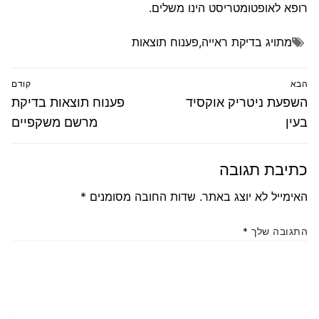
רופא לאופטומטריסט הינו משלים.
מתויג
בדיקת ראייה
,
פענוח תוצאות
ניווט
הבא
קודם
הפוסט
פוסט
השפעת ניטריק אוקסיד
פענוח תוצאות בדיקת
הבא:
קודם:
בעין
מרשם משקפיים
כתיבת תגובה
האימייל לא יוצג באתר.
שדות החובה מסומנים
*
התגובה שלך
*