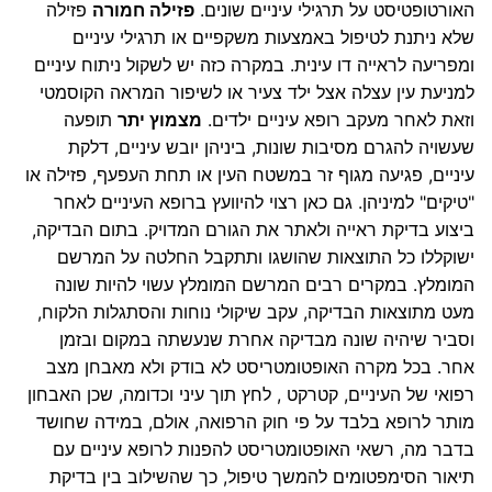
האורטופטיסט על תרגילי עיניים שונים.
פזילה חמורה
פזילה
שלא ניתנת לטיפול באמצעות משקפיים או תרגילי עיניים
ומפריעה לראייה דו עינית. במקרה כזה יש לשקול ניתוח עיניים
למניעת עין עצלה אצל ילד צעיר או לשיפור המראה הקוסמטי
וזאת לאחר מעקב רופא עיניים ילדים.
מצמוץ יתר
תופעה
שעשויה להגרם מסיבות שונות, ביניהן יובש עיניים, דלקת
עיניים, פגיעה מגוף זר במשטח העין או תחת העפעף, פזילה או
"טיקים" למיניהן. גם כאן רצוי להיוועץ ברופא העיניים לאחר
ביצוע בדיקת ראייה ולאתר את הגורם המדויק. בתום הבדיקה,
ישוקללו כל התוצאות שהושגו ותתקבל החלטה על המרשם
המומלץ. במקרים רבים המרשם המומלץ עשוי להיות שונה
מעט מתוצאות הבדיקה, עקב שיקולי נוחות והסתגלות הלקוח,
וסביר שיהיה שונה מבדיקה אחרת שנעשתה במקום ובזמן
אחר. בכל מקרה האופטומטריסט לא בודק ולא מאבחן מצב
רפואי של העיניים, קטרקט , לחץ תוך עיני וכדומה, שכן האבחון
מותר לרופא בלבד על פי חוק הרפואה, אולם, במידה שחושד
בדבר מה, רשאי האופטומטריסט להפנות לרופא עיניים עם
תיאור הסימפטומים להמשך טיפול, כך שהשילוב בין בדיקת