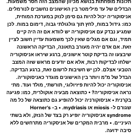
תלונות מופחתות בנושא מכיוון שהמצב הזה חסר משמעות.
הבדלים של עד מילימטר בין האישונים נחשבים לנורמלים.
אניסוקוריה יכול להיות גם סימן לנזק במערכת המוחית,
כמו: גידול במוח, לחץ תוך גולגולתי גבוה, דימום במוח. לכן
שמגיע נבדק עם אניסוקוריה יש לוודא אם זה היה קיים
תמיד, וגם אם מגלים שאין לכך משמעות עדיין חשוב לציין
זאת. אם אדם יהיה מעורב בתאונה, הבדיקה הראשונה
שיבצעו זה בדיקת קוטר אישונים, ברגע שיראו אניסוקוריה
ישלחו לבדיקות רבות, אלא אם יודעים מראש שזה המצב
הטבעי אצלם. לכן יש חשיבות לרשום זאת, ברגע הבדיקה.
הבדל של מ"מ ויותר בין האישונים מוגדר כאניסוקוריה.
אניסוקוריה יכול להיות פיזיולוגי, תורשתי, מולד ועוד. מתי
נראה אניסוקוריה? • כתוצאה מבעיה אוקולרית, כמו: פגיעה
בקרנית • אניסוקורניה יכול להופיע גם כתוצאה של כל מה
שגורם ל- miosis או mydriasis. • ב- Horner's
syndrome אניסוקוריה יופיע רק בצד של הנזק, ולא בשתי
העיניים. • מרבית המקרים של אניסקוריה מתרחשים ללא
סיבה ידועה.