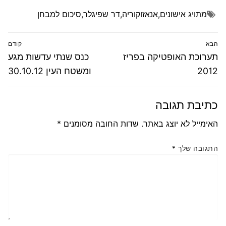
מתויג
אישונים
,
אנאזוקוריה
,
דר שפיגלר
,
סיכום למבחן
ניווט
הבא
קודם
הפוסט
פוסט
תערוכת האופטיקה בפריז
כנס שנתי עדשות מגע
הבא:
קודם:
2012
ומשטח העין 30.10.12
כתיבת תגובה
האימייל לא יוצג באתר.
שדות החובה מסומנים
*
התגובה שלך
*