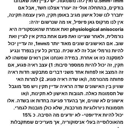
0.5mm-1mm ואין לזה משמעות. יש לציין זאת שאנחנו
בודקים, בהתחלה אולי זה יעורר אצלנו חשד, אבל אם
יתברר לנו שכל אישון מגיב באופן תקין, העין עצמה תקינה,
אין לנו
מרקוס גאן פיופיל
, אז מה שנרשום יהיה:
physiological anisocoria זאת אומרת שהאנסקוריה היא
נורמלית, ולאחר שציינו זאת פעם אחת בתיק אין לציין זאת
שוב. אם האישונים שונים מאוד יותר מ1mm, זה עדיין יכול
להיות נורמלי אבל זה לא שכיח. נבדוק כל עין בנפרד ונגיע
למסקנה כזו או אחרת. במידה ואנחנו אכן רואים שמשהו לא
תקין, זה יכול להיות ממספר סיבות: 1) עצב ראיה פגוע, אם
זה המצב אז לפחות אחד משני דברים מתבקש: חדות ראיה
פחותה מהנורמה, ו/או שדה ראיה פגוע. 2) למרות האי
שוויון בין האישונים שדה הראיה עדיין תקין ויש מס' מוגבל
של תסמונות כאלה. תגובות האישון לא תקינות, ו/או
אישונים לא שווים, אך בהעדר פגיעה בחדות או בשדה. אלו
תסמונות ניורולוגיות מורכבות, שלא כולן מובנות לגמרי.
יכול להיות אידיופטי- לא יודעים מה הסיבה. כ 15%
מהאוכלוסייה בעלי אניסוקוריה, אך מעריכים שמתקבלות