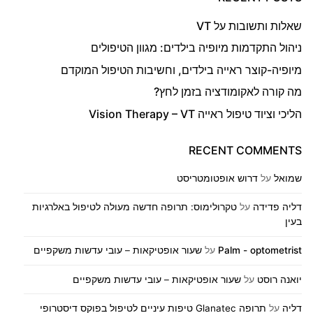
שאלות ותשובות על VT
ניהול התקדמות מיופיה בילדים: מגוון הטיפולים
מיופיה-קוצר ראייה בילדים, וחשיבות הטיפול המוקדם
מה קורה לאקומודציה בזמן לחץ?
הליכי וציוד טיפול ראייה Vision Therapy – VT
RECENT COMMENTS
שמואל
על
דרוש אופטומטריסט
דליה פדידה
על
טקרולימוס: תרופה חדשה מעולה לטיפול באלרגיות
בעין
Palm - optometrist
על
שעור אופטיקאות – עובי עדשות משקפיים
יואנה רוסט
על
שעור אופטיקאות – עובי עדשות משקפיים
דליה
על
תרופה Glanatec טיפות עיניים לטיפול בפוקס דיסטרופי