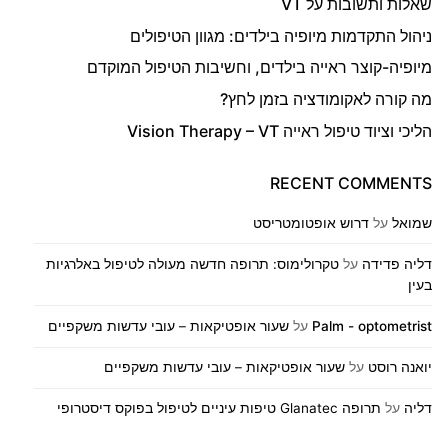
שאלות ותשובות על VT
ניהול התקדמות מיופיה בילדים: מגוון הטיפולים
מיופיה-קוצר ראייה בילדים, וחשיבות הטיפול המוקדם
מה קורה לאקומודציה בזמן לחץ?
הליכי וציוד טיפול ראייה Vision Therapy – VT
RECENT COMMENTS
שמואל
על
דרוש אופטומטריסט
דליה פדידה
על
טקרולימוס: תרופה חדשה מעולה לטיפול באלרגיות
בעין
Palm - optometrist
על
שעור אופטיקאות – עובי עדשות משקפיים
יואנה רוסט
על
שעור אופטיקאות – עובי עדשות משקפיים
דליה
על
תרופה Glanatec טיפות עיניים לטיפול בפוקס דיסטרופי