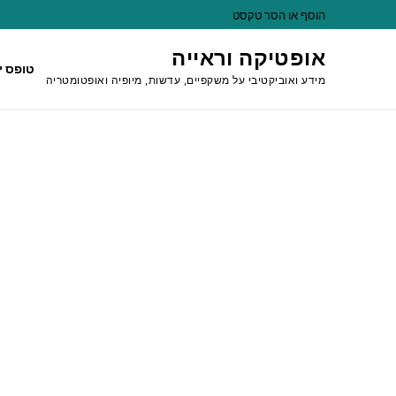
לג
הוסף או הסר טקסט
תוכן
אופטיקה וראייה
טופס י
מידע ואוביקטיבי על משקפיים, עדשות, מיופיה ואופטומטריה