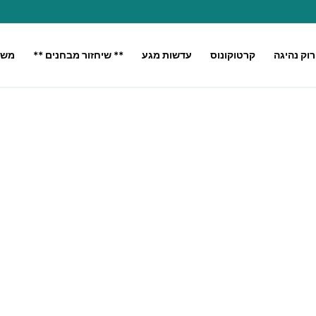
רוק נהיגה
קרטוקונוס
עדשות מגע
** שיחזור מבחנים **
משק