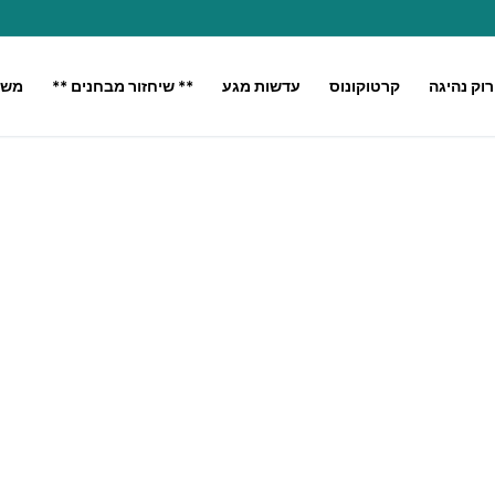
רוק נהיגה
קרטוקונוס
עדשות מגע
** שיחזור מבחנים **
משק