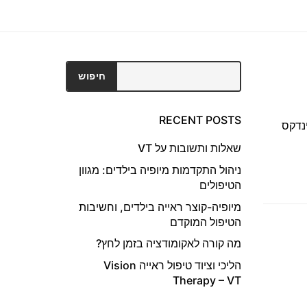
חיפוש
חיפוש
RECENT POSTS
= מהירות האור בריק חלקי מהירות האור בחומר ישנם חומרים שהn (אינדקס
שאלות ותשובות על VT
ניהול התקדמות מיופיה בילדים: מגוון
הטיפולים
מיופיה-קוצר ראייה בילדים, וחשיבות
הטיפול המוקדם
מה קורה לאקומודציה בזמן לחץ?
הליכי וציוד טיפול ראייה Vision
Therapy – VT