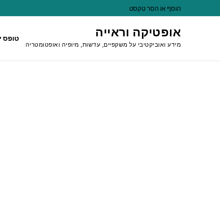
לג
הוסף או הסר טקסט
תוכן
אופטיקה וראייה
טופס י
מידע ואוביקטיבי על משקפיים, עדשות, מיופיה ואופטומטריה