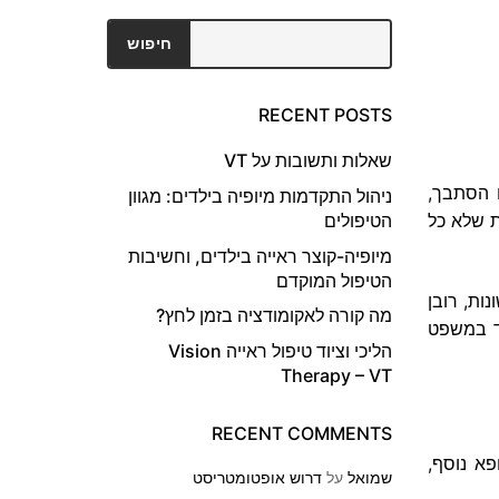
חיפוש
חיפוש
RECENT POSTS
שאלות ותשובות על VT
 הסתבך,
ניהול התקדמות מיופיה בילדים: מגוון
ת שלא כל
הטיפולים
מיופיה-קוצר ראייה בילדים, וחשיבות
הטיפול המוקדם
נות
,
רובן
מה קורה לאקומודציה בזמן לחץ?
ד במשפט
הליכי וציוד טיפול ראייה Vision
Therapy – VT
RECENT COMMENTS
פא נוסף,
שמואל
על
דרוש אופטומטריסט