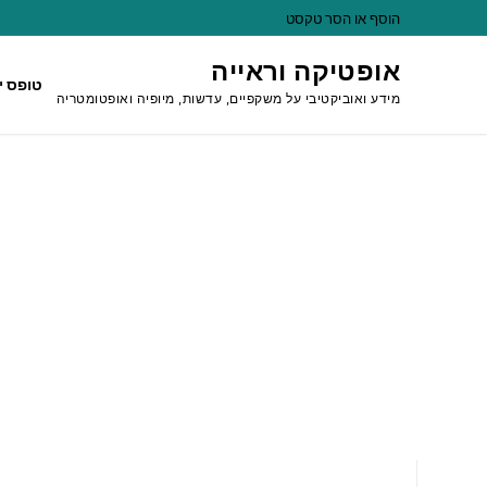
לג
הוסף או הסר טקסט
תוכן
אופטיקה וראייה
טופס י
מידע ואוביקטיבי על משקפיים, עדשות, מיופיה ואופטומטריה