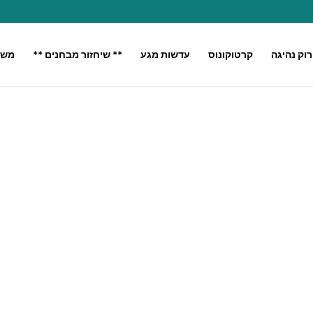
רוק נהיגה
קרטוקונוס
עדשות מגע
** שיחזור מבחנים **
משק