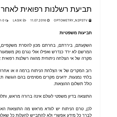
תביעת רשלנות רפואית לאחר 
OPTOMETRY_N2PSTV
11.07.2016
LASIK
0 תגובות
תביעות משפטיות
השקעתם, ביררתם, בחרתם מכון להסרת משקפיים, נ
המרשם לא ירד כנדרש ואפילו אולי נגרם נזק משמעו
מקרה של אי הצלחה ניתוחית מהווה רשלנות רפואית או 
רוב המקרים של אי הצלחת הניתוח ברמה זו או אחרת 
בלתי נמנעות
.
ידועים מקרים מסוימים בהם הוגשה תב
כולל תשלום ההוצאות
.
התוצאה בדיון משפטי לעולם אינה ברורה מראש
,
ותלו
לכן, טרם הניתוח יש לוודא מראש מה התוצאות האפ
לברר כל מידע אפשרי ולא להתבייש להעלות כל שאלה