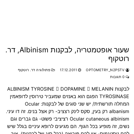
שעור אופטמטריה, לבקנות Albinism, דר.
רוטקוף
OPTOMETRY_N2PSTV
17.12.2011
פתולוגיה דר. רוטקוף
0 תגובות
לבקנות ALBINISM TYROSINE  DOPAMINE  MELANIN
TYROSINASE הפגם הוא באנזים שמעביר טירוסין לדופאמין
המחלה תורשתית/ יש שני סוגים של לבקנות: Ocular
albanism רק בעין, סקס לינק רצציב- רק אצל בנים. זה דו עיני.
Ocular cutaneous albinism רציציבי פשוט- גם גברים וגם
נשים, זה מופיע בכל הגוף. הם מגיעים לרופא עיניים בגלל שיש
להם ניסטגמוס- אין להם פוביאה (בכל סוג של לבקנות). איך