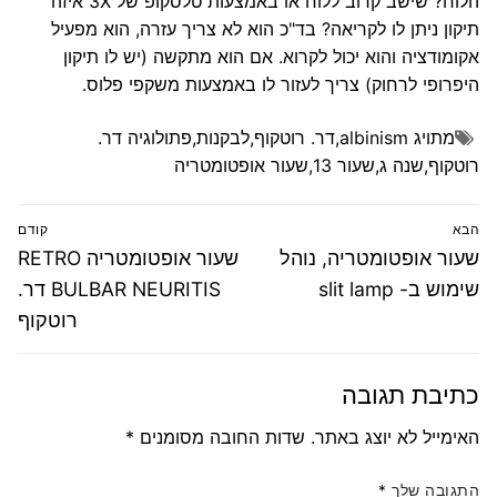
הלוח? שישב קרוב ללוח או באמצעות טלסקופ של 3X איזה
תיקון ניתן לו לקריאה? בד"כ הוא לא צריך עזרה, הוא מפעיל
אקומודציה והוא יכול לקרוא. אם הוא מתקשה (יש לו תיקון
היפרופי לרחוק) צריך לעזור לו באמצעות משקפי פלוס.
מתויג
albinism
,
דר. רוטקוף
,
לבקנות
,
פתולוגיה דר.
רוטקוף
,
שנה ג
,
שעור 13
,
שעור אופטומטריה
ניווט
הבא
קודם
הפוסט
פוסט
שעור אופטומטריה, נוהל
שעור אופטומטריה RETRO
הבא:
קודם:
שימוש ב- slit lamp
BULBAR NEURITIS דר.
רוטקוף
כתיבת תגובה
האימייל לא יוצג באתר.
שדות החובה מסומנים
*
התגובה שלך
*