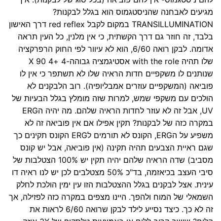
מגיעים לאבחנה שהניסטגמוס הוא בגלל לבקנות?
TRANSILLUMINATION במקום לקבל red reflex דרך האישון
בלבד, זה חוזר גם דרך הקשתית, כי אין מלנין, כל העין תראה
אדומה. לבקן רואה 6/60, הוא לא עיוור לפי החוק הרפרקציה
שלו תהיה with the role אסטיגמציה גבוהה-4 +4 X 90
שנותנים לו משקפיים חדות הראיה שלו לא תשתפר כי אין לו
פוביאה (המשקפיים עוזרים אמבליופיה). רוב הלבקנים לא
הולכים עם משקפי שמש, למרות שזה מומלץ בגלל הבעיות של
UV, אבל זה לא עוזר לחדות הראיה שלהם. מה יהיה הERG
במקרה כזה של לבקנות? תקין אפילו אם אין פוביאה זה לא
משפיע על הERG, הקונס לא תורמים לERG הקונס תקינים כך
שגם ראיית הצבעים תהיה תקינה (אין פוביאה, אבל יש קונס
מסביב) שדה הראיה שלהם יהיה תקין יש 100% הצטלבות של
סיבי העצב בכיאזמה, בד"כ 50% מצטלבים לכן יש לנו ראיה דו
עינית. אצל לבקנים בגלל ההצטלבות הזו עין ימין הולכת לחלק
השמאלי של המוח ולהפך. היינו מצפים במקרה כזה לפזילה, אך
זה לא כך. כיצד נסייע לילד לבקן שרואה 6/60 לראות את