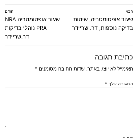
ניווט
הבא
קודם
הפוסט
פוסט
שעור אופטומטריה, שיטות
שעור אופטומטריה NRA
הבא:
קודם:
בדיקה נוספות, דר. שריידר
PRA נוהלי בדיקות
דר.שריידר
כתיבת תגובה
האימייל לא יוצג באתר.
שדות החובה מסומנים
*
התגובה שלך
*