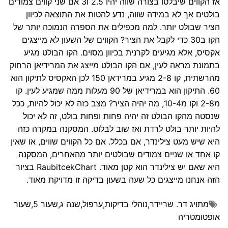
אז הקווים שיבלטו בצורה שווה יהיו 2.5 ו3 אם שני קווים צמודים
בולטים אך לא במידה שווה, נדע להטות את התוצאה לכיוון
הציר שבולט יותר. למה מכפילים את הספרה הנמוכה יותר של
הקו ב30 כדי לקבל את הציר? הקווים של השעון לא מייצגים
אקסיס, אלא מגיעים לקרנית בכיוון מסוים. הקו הבולט מגיע
בתמונת מראה לעין, אם הקו הבולט מייצג את המרידיאן הרחוק
מהרשתית, קו 2-8 מגיע במרידאן 150 לכן האקסיס לתיקון הוא
60. התיקון הוא במרידיאן של 90 מעלות ממה שמגיע לעין. קו
מ2-8 וקו מ10-4, מה יהיה הציר? מצב כזה לא יכול להיות, ככל
שנסטה מהקו הבולט זה יהיה פחות ופחות בולט, זה לא יכול
להיות יותר בולט לרדת ואז שוב לבלוט. המסקנה במקרה כזה
היא שיש מעט צילינדר, אם בכלל. אם כל הקווים שווים, או שאין
קו אחד או שניים צמודים שבולטים יותר מהאחרים, המסקנה
היא שאם יש צילינדר הוא קטן מאוד. RaubitcekChart בציור
הזה אנחנו מייצגים כל שעה בשעון בדיקה זו מדויקת מאוד.
מתויג
דר. שריידר
,
נוהלי בדיקות
,
ערפול
,
שנה ג
,
שעור 5
,
שעור
אופטומטריה