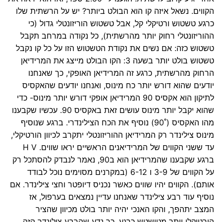
הקווים. נשאל איזה קו הוא הבולט ביותר? יש על הרשתית שלו
כרגע טשטוש ורטיקלי קל, אבל טשטוש הוריזונטלי גדול (כי
ההוריזונטלי רחוק יותר מהרשתית), כל נקודה במרחב תקבל
טשטוש כזה: אם נשים את נקודת הטשטוש הזו על כל קו נקבל
טשטוש בולט יותר בשעה 3: הקו הבולט מייצג את המרידיאן
הרחוק מהרשתית, כרגע זה המרידיאן האופקי, כך שאנחנו
יודעים שהוא דורש יותר כח מינוס, ואנחנו יודעים שהאקסיס
לתיקון הוא אקסיס 90 המרידיאן אופקי דורש יותר מינוס- כדי
שהוא יקבל יותר מינוס עושים זאת באקסיס 90. עכשיו שקבענו
מהו האקסיס (˚90) נוסיף את הכח הצילינדרי. ברגע שנוסיף
מינוס צילינדר רק המרידיאן ההוריזונטלי יתקרב לכיוון הורטיקלי,
עד ששני הקווים של המרידיאנים הראשיים יראו שווים. H V
ברגע שקבענו שהמרידיאן הוא ב90, נאמר לנבדק להסתכל רק
על הקווים של 3-9 ו 6-12 (במקרנים מסוימים נוכל לבודד
אותם). הקווים יהיו שווים כאשר נכניס דיופטר וחצי צילינדר. אם
נוסיף עוד רבע צילינדר שאנחנו עדיין נמצאים בערפול, אז
המצב יתהפך, והקו האנכי יהיה יותר בולט מכיוון שהציר
הורטיקלי יותר מטושטש כרגע, כך נדע שהרבע צילינדר הזה