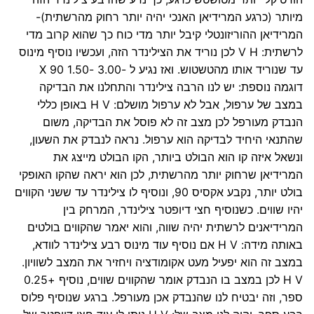
מיותר (כרגע המרידיאן האנכי יהיה יותר רחוק מהרשתית)-
המרידיאן ההוריזונטלי קיבל יותר מדי כוח כך שהוא קרוב מדי
לרשתית: V H לכן נוריד את הצילינדר הזה, ועכשיו נוסיף מינוס
עד שנוריד אותו מהטשטוש. ואז נגיע ל -3.00 -1.50 X 90
דוגמה נוספת: יש לנו הרבה צילינדר והתחלנו את הבדיקה
במצב של ערפול, אבל לא ערפול מושלם: H V באופן כללי
הנבדק מעורפל לכן מצב זה לא פוסל את הבדיקה, משום
שהתנאי היחיד לבדיקה הוא ערפול. נראה לנבדק את השעון,
ונשאל איזה קו הוא הבולט ביותר, הקו הבולט מייצג את
המרידיאן שרחוק יותר מהרשתית, לכן הוא יראה שהקו האופקי
בולט יותר, נקבע אקסיס 90, ונוסיף לו צילינדר עד ששני הקווים
יהיו שווים. כשנוסיף חצי דיופטר צילינדר, המרחק בין
המרידיאנים לרשתית יהיה שווה, והוא יאמר שהקווים בולטים
באותה מידה: H V אם נוסיף עוד מינוס רבע צילינדר לוודא,
במצב זה הוא יפעיל מעט אקומודציה ויחזיר את המצב לשוויון.
H V לכן במצב בו הנבדק אומר שהקווים שווים, נוסיף +0.25
ספר, וזה יבטיח לנו שהנבדק אכן מעורפל. ברגע שנוסיף פלוס