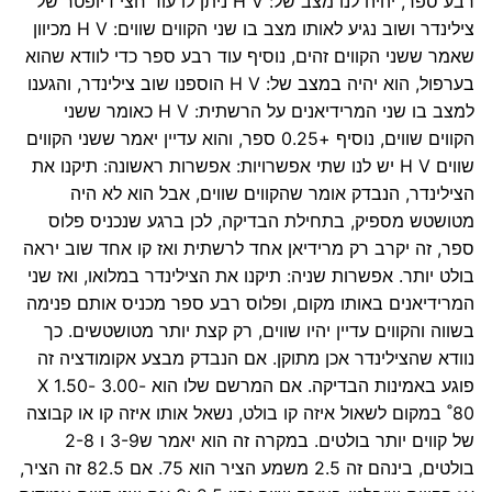
רבע ספר, יהיה לנו מצב של: H V ניתן לו עוד חצי דיופטר של
צילינדר ושוב נגיע לאותו מצב בו שני הקווים שווים: H V מכיוון
שאמר ששני הקווים זהים, נוסיף עוד רבע ספר כדי לוודא שהוא
בערפול, הוא יהיה במצב של: H V הוספנו שוב צילינדר, והגענו
למצב בו שני המרידיאנים על הרשתית: H V כאומר ששני
הקווים שווים, נוסיף +0.25 ספר, והוא עדיין יאמר ששני הקווים
שווים H V יש לנו שתי אפשרויות: אפשרות ראשונה: תיקנו את
הצילינדר, הנבדק אומר שהקווים שווים, אבל הוא לא היה
מטושטש מספיק, בתחילת הבדיקה, לכן ברגע שנכניס פלוס
ספר, זה יקרב רק מרידיאן אחד לרשתית ואז קו אחד שוב יראה
בולט יותר. אפשרות שניה: תיקנו את הצילינדר במלואו, ואז שני
המרידיאנים באותו מקום, ופלוס רבע ספר מכניס אותם פנימה
בשווה והקווים עדיין יהיו שווים, רק קצת יותר מטושטשים. כך
נוודא שהצילינדר אכן מתוקן. אם הנבדק מבצע אקומודציה זה
פוגע באמינות הבדיקה. אם המרשם שלו הוא -3.00 -1.50 X
80˚ במקום לשאול איזה קו בולט, נשאל אותו איזה קו או קבוצה
של קווים יותר בולטים. במקרה זה הוא יאמר ש3-9 ו 2-8
בולטים, בינהם זה 2.5 משמע הציר הוא 75. אם 82.5 זה הציר,