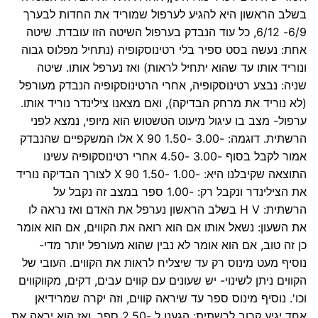
בשלב הראשון היא להגיע לערפול שמוריד את החדות לבערך
6/9- 6/12, כל עוד הנבדק בערפול השיטה הזו עובדת. שיטה
אחת: נעשה בסט ספיר בלי רטינוסקופיה (נתחיל מפלוס גבוה
ונוריד אותו עד שהוא יתחיל לראות) ואז נערפל אותו. שיטה
שניה: נבצע רטינוסקופיה, אחרי הרטינוסקופיה הנבדק מעורפל
(לא נוריד את מרחק הבדיקה), ואם מצאנו צילינדר נוריד אותו.
ערפול- מצב בו עיגול מיעוט הטשטוש הוא מיופי, נמצא לפני
הרשתית. דוגמה: -3.00 -1.50 X 90 אלו המשקפיים שהנבדק
אמור לקבל בסוף -3.00 -4.50 אחרי רטינוסקופיה עשינו
התוצאה שקיבלנו היא: -1.00 -1.50 X 90 לצורך הבדיקה נוריד
את הצילינדר ונקבל רק: -1.00 ספר במצב זה נקבל על
הרשתית: H V בשלב הראשון נערפל את האדם ואז נראה לו
את השעון: נשאל אותו אם הוא רואה את הקווים, אם הוא אומר
כן זה טוב, אם הוא אומר לא נבין שהוא מעורפל יותר מדי-
נוסיף מעט מינוס רק עד שיצליח לראות את הקווים. העובי של
הקווים ניתן לשינוי- יש שעונים עם קווים עבים, דקים, מקווקווים
וכו'. נוסיף מינוס ספר עד שיראה קווים, וזה יקרה שמרידיאן
אחד יגיע קרוב לרשתית: הגענו ל -2.50 ספר, ואז הוא יראה את