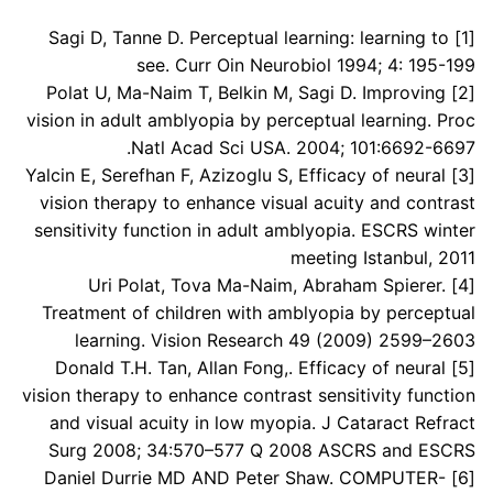
­Sagi D, Tanne D. Perceptual learning: learning to
[1]
see. Curr Oin Neurobiol 1994; 4: 195-199
Polat U, Ma-Naim T, Belkin M, Sagi D. Improving
[2]
vision in adult amblyopia by perceptual learning. Proc
Natl Acad Sci USA. 2004; 101:6692-6697.
Yalcin E, Serefhan F, Azizoglu S, Efficacy of neural
[3]
vision therapy to enhance visual acuity and contrast
sensitivity function in adult amblyopia. ESCRS winter
meeting Istanbul, 2011
Uri Polat, Tova Ma-Naim, Abraham Spierer.
[4]
Treatment of children with amblyopia by perceptual
learning. Vision Research 49 (2009) 2599–2603
Donald T.H. Tan, Allan Fong,. Efficacy of neural
[5]
vision therapy to enhance contrast sensitivity function
and visual acuity in low myopia. J Cataract Refract
Surg 2008; 34:570–577 Q 2008 ASCRS and ESCRS
Daniel Durrie MD AND Peter Shaw. COMPUTER-
[6]