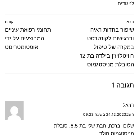
לניגודים
ניווט
הבא
קודם
הפוסט
פוסט
שיפור בחדות ראיה
תחומי רפואת עיניים
הבא:
קודם:
וברגישות לקונטרסט
המבוצעים על ידי
במקרה של טיפול
אופטומטריסט
רוויטלויז'ן בילדה בת 12
הסובלת מניסטגמוס
תגובה 1
רזיאל
השב
24.12.2023 בשעה 09:23
שלום וברכה, הבת שלי בת 6.5. סובלת
מניסטגמוס מולד.