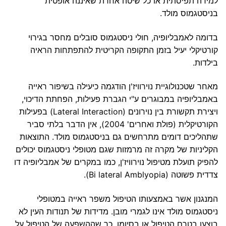
למידה תפיסתית או כל שיטה אחרת שאיננה אופטית
בניסטגמוס מולד.
בדומה לאמבליופיה, חולי ניסטגמוס סובלים מחסר בגירוי
קורטיקלי יעיל בזמן התקופה הקריטית להתפתחות הראיה
בילדות.
מאחר שטכנולוגיית נוירוויז'ן הודגמה כיעילה בשיפור ראייה
באמבליופיה במבוגרים ע"י הגברת פעילות, הפחתת הדיכוי,
ויצירת תקשורת בין נוירונים (Lateral Interaction) בפעילות
הקורטיקלית (פולת ואחרים' 2004), אין הדבר בלתי סביר
שתהליכים דומים מתרחשים גם בניסטגמוס מולד. התוצאות
הקליניות של מקרה זה מרמזות שגם מטופלי ניסטגמוס יכולים
להפיק תועלת מטיפול נוירוויז'ן, כמו במקרים של אמבליופיה דו
צדדית פשוטה (Bi lateral Amblyopia).
המנגנון אשר באמצעותו הטיפול משפר ראייה במטופלי
ניסטגמוס מולד אינו לגמרי מובן. מדידות של תנודות העין לא
בוצעו בטרם הטיפול או בסיומו, כך שההשפעה של הטיפול על