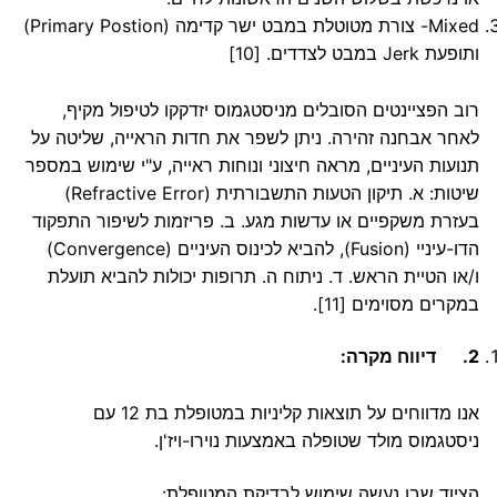
Mixed- צורת מטוטלת במבט ישר קדימה (Primary Postion)
ותופעת Jerk במבט לצדדים.
[10]
רוב הפציינטים הסובלים מניסטגמוס יזדקקו לטיפול מקיף,
לאחר אבחנה זהירה. ניתן לשפר את חדות הראייה, שליטה על
תנועות העיניים, מראה חיצוני ונוחות ראייה, ע"י שימוש במספר
שיטות: א. תיקון הטעות התשבורתית (Refractive Error)
בעזרת משקפיים או עדשות מגע. ב. פריזמות לשיפור התפקוד
הדו-עיניי (Fusion), להביא לכינוס העיניים (Convergence)
ו/או הטיית הראש. ד. ניתוח ה. תרופות יכולות להביא תועלת
במקרים מסוימים
[11]
.
2.
דיווח מקרה:
אנו מדווחים על תוצאות קליניות במטופלת בת 12 עם
ניסטגמוס מולד שטופלה באמצעות נוירו-ויז'ן.
הציוד שבו נעשה שימוש לבדיקת המטופלת: