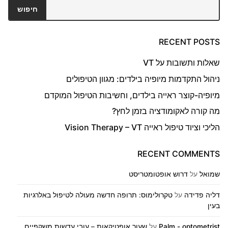
חיפוש
חיפוש
RECENT POSTS
שאלות ותשובות על VT
ניהול התקדמות מיופיה בילדים: מגוון הטיפולים
מיופיה-קוצר ראייה בילדים, וחשיבות הטיפול המוקדם
מה קורה לאקומודציה בזמן לחץ?
הליכי וציוד טיפול ראייה Vision Therapy – VT
RECENT COMMENTS
שמואל
על
דרוש אופטומטריסט
דליה פדידה
על
טקרולימוס: תרופה חדשה מעולה לטיפול באלרגיות
בעין
Palm - optometrist
על
שעור אופטיקאות – עובי עדשות משקפיים