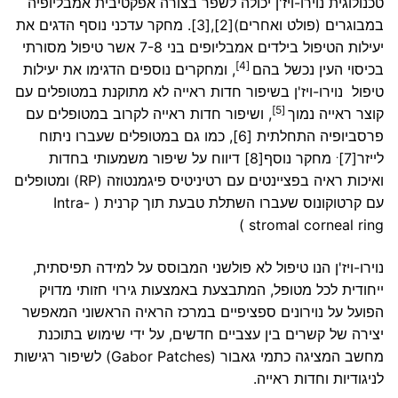
טכנולוגית נוירו-ויז'ן יכולה לשפר בצורה אפקטיבית אמבליופיה
במבוגרים (פולט ואחרים)
[2]
,
[3]
. מחקר עדכני נוסף הדגים את
יעילות הטיפול בילדים אמבליופים בני 7-8 אשר טיפול מסורתי
[4]
בכיסוי העין נכשל בהם
, ומחקרים נוספים הדגימו את יעילות
טיפול נוירו-ויז'ן בשיפור חדות ראייה לא מתוקנת במטופלים עם
[5]
קוצר ראייה נמוך
, ושיפור חדות ראייה לקרוב במטופלים עם
פרסביופיה התחלתית
[6]
, כמו גם במטופלים שעברו ניתוח
.
לייזר
[7]
מחקר נוסף
[8]
דיווח על שיפור משמעותי בחדות
ואיכות ראיה בפציינטים עם רטיניטיס פיגמנטוזה (RP) ומטופלים
עם קרטוקונוס שעברו השתלת טבעת תוך קרנית ( Intra-
stromal corneal ring )
נוירו-ויז'ן הנו טיפול לא פולשני המבוסס על למידה תפיסתית,
ייחודית לכל מטופל, המתבצעת באמצעות גירוי חזותי מדויק
הפועל על נוירונים ספציפיים במרכז הראיה הראשוני המאפשר
יצירה של קשרים בין עצביים חדשים, על ידי שימוש בתוכנת
מחשב המציגה כתמי גאבור (Gabor Patches) לשיפור רגישות
לניגודיות וחדות ראייה.