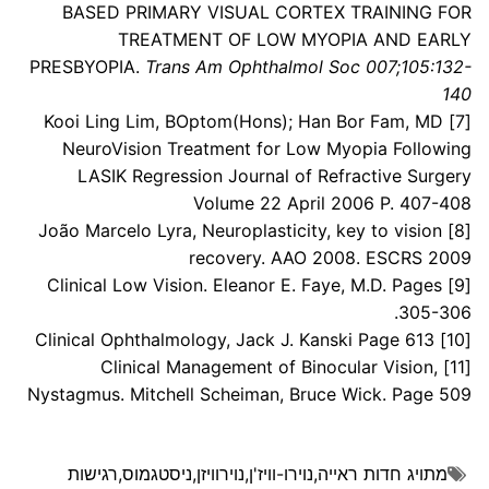
BASED PRIMARY VISUAL CORTEX TRAINING FOR
TREATMENT OF LOW MYOPIA AND EARLY
PRESBYOPIA.
Trans Am Ophthalmol Soc 007;105:132-
140
Kooi Ling Lim, BOptom(Hons); Han Bor Fam, MD
[7]
NeuroVision Treatment for Low Myopia Following
LASIK Regression Journal of Refractive Surgery
Volume 22 April 2006 P. 407-408
João Marcelo Lyra, Neuroplasticity, key to vision
[8]
recovery. AAO 2008. ESCRS 2009
Clinical Low Vision. Eleanor E. Faye, M.D. Pages
[9]
305-306.
Clinical Ophthalmology, Jack J. Kanski Page 613
[10]
Clinical Management of Binocular Vision,
[11]
Nystagmus. Mitchell Scheiman, Bruce Wick. Page 509
מתויג
חדות ראייה
,
נוירו-וויז'ן
,
נוירוויזן
,
ניסטגמוס
,
רגישות