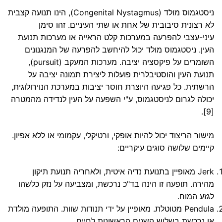
ניסטגמוס מולד (Congenital Nystagmus), הינו תנועה קצבית
לא רצונית סיבובית של אחת או שתי העיניים. זהו סימן
עיני-עצבי להפרעה במערכות קלט הראייה או מערכות תנועת
העין. ניסטגמוס מולד יכול להיחשב להפרעה של המנגנונים
השומרים על פיקסציה יציבה. מערכות המעקב (pursuit),
תנועת העין והוסטיבלרית פועלות ליצירת תמונה יציבה על
הרשתית. כל פגיעה היוצרת חוסר יציבות במערכת הנוירולוגית,
יכולה לגרום לניסטגמוס, ע"י השפעה על העין לנדידה מהמטרה
.
[9]
מישור הריצוד יכול להיות אופקי, ורטיקלי, עקמומי או ללא אפיון.
קיימים שלושה סוגים עיקריים:
Jerk מאופיין בתנועת נדיה איטית, ולאחריה תנועת תיקון
מהירה. תופעה זו הינה בד"כ נרכשת, ומצביעה על נזק כלשהו
לגזע המוח.
Pendula מטוטלת. מאופיין על ידי תנודות שוות. התופעה מולדת
או נרכשת בשלוש השנים הראשונות לחיים.