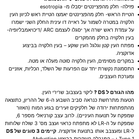
פזילה- חלק מהפציינטים יסבלו מ- esotropia
הטיית הראש- חלק מהפציינטים יאמצו הטיית ראש לכיוון העין
הלקויה במטרה לשמור על ראייה דו עינית החלק השני ישמרו
על עמדת ראש ישרה אך יסגלו לעצמם ARC /דיכויאמבליופיה-
בעין הלקויה בחלק מהמקרים
מפתח העין קטן וגלגל העין שוקע – בעין הלקויה בביצוע
אדוקציה.
במקרים מסוימים, העין הלקויה סוטה מעלה או מטה.
התסמונת נקשרת יחד עם הפרעות של השלד, הכליות, אוזניים
ומערכת העצבים.
מהו הגורם ל DS ?
ליקוי בעצבוב שרירי העין.
הטעות מתרחשת כנראה סביב השבוע ה-6 של ההריון, כתוצאה
מהתפתחות ירודה של חלקיקים זעירים בגזע המוח (האזור
שמפקח על תנועות העיניים). לרוב עצב קורניאלי מספר 6,
שמפקח על ה-LR לא מתפתח כראוי ועצב מס' 3 שולח שלוחות
ל-LR ומעצבב אותו בתנועת אדוקציה.
קיימים 3 סוגים של DS
:
Type 1 – המגבלה העיקרית בביצוע Abduction