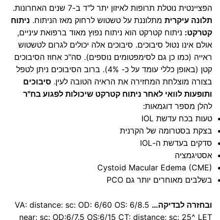
הפציינטית נוטלת תרופות לאיזון יתר ל"ד ב-7 שנים האחרונות.
תלונה עיקרית
מתלוננת על טשטוש לרחוק מאז הניתוח.
ניתוח
קטרקט:
ניתוח קטרקט הוא ניתוח נפוץ מאוד ברפואת עיניים,
אולם אינו נטול סיבוכים. סיבוכים אלה יכולים לגרום לטשטוש
ראייה (כמו כן גם לסימפטומים נוספים). סה"כ אחוז הסיבוכים
קטן (באופן כללי עומד על כ- 4%). ברוב הסיבוכים ניתן לטפל
בצורה מוצלחת המחזירה את הראיה הטובה לעין.
סיבוכים
ותופעות לוואי לאחר ניתוח קטרקט שיכולות לפגוע בח"ר
להלן מספר דוגמאות:
טעות בכח עדשת IOL
בצקת בסטרומה של הקרנית
סדקים בעדשת ה-IOL
אסטיגמציה
Cystoid Macular Edema (CME)
בשלבים מאוחרים יותר גם PCO
ובחזרה לבדיקה…
VA: distance: sc: OD: 6/60 OS: 6/8.5
near: sc: OD:6/7.5 OS:6/15 CT: distance: sc: 25^ LET