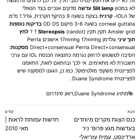
זה. לא יידעו את הפציינטית לגבי הליך זה. לכן לדעתנו זה נעשה
לא במכוון
Slit lamp
עדשה
סדקים אנכיים בצד הנאזלי
של הIOL-
קרנית
בצקת בשעה 9 בהיקף הקרנית, גודל 1 מ"מ.
corneal guttata בשעה 3-6 מיקום OD OS
בדיקות נוספות
Amsler grid תקין תקין
(randot) ? ?
Stereopsis
לחץ
תוך עיני
גולדמן 17mmhg 17mmhg אישונים Perrla
Direct+consensual Perrla Direct+consensual
מסקנות:
הסיבה לטשטוש לרחוק נגרמה כתוצאה הכנסת IOL עם ערכי
תשבורת לא מתאימים. אי לכך ובהתאם לזאת, התאמנו
לפציינטית משקפי מולטיפוקל. כמו כן, הגענו למסקנה שיש
לפציינטית Duane Syndrome .
מתויג
Duane Syndrome
,
דואן סינדרום
ניווט
הבא
קודם
הפוסט
פוסט
כנס הצגת מקרים מיוחדים
חדשות עמותת לראות |
הבא:
קודם:
בעדשות מגע פרופ' ניר
מאי 2010
ארדינסט, עמית עזריאלי