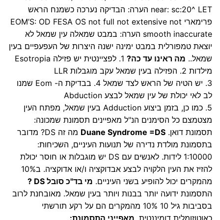
near: sc:20^ LET הערה: הבדיקה נערכה כשמנח הראש
פרימארי EOM’S: OD FESA OS not full not extensive not
smooth inaccurate הערה: במבט שמאלה עין שמאל לא
יוצאת טמפורלית במבט ימינה ישנה היצרות של העפעפיים בעין
שמאל..
מה ראינו עד כה?
1. לפציינטית יש פזילה Esotropia
מילדות 2. הפזילה בעין שמאל עקב מוגבלות LLR
3. יש הטיה של הראש לצד שמאל 4. בבדיקת ה- Eom שמנו
לב לאי יכולת של עין שמאל לבצע Abduction
5. כמו כן, בזמן ביצוע Adduction בעין שמאל, מפתח העין
מצטמצם כל הסימנים הנ"ל מאפיינים תסמונת שמכונה:
תסמונת דואן.
Duane Syndrome =DS
מה זה DS? מדובר
בתסמונת מולדת נדירה של תנועות העיניים, השכיחות:
1:10000 לידות. לאנשים עם DS יש מוגבלות או חוסר יכולת
להזיז את העין הלקויה לבצע אבדוקציה ו/או אדוקציה. ב10%
מהמקרים יכול להופיע בשני העיניים.
מי בד"כ סובל DS ?
התסמונת ידועה יותר בבנות ויותר בעין שמאל. מאובחנת לרוב
בסביבות גיל 10 10% מהמקרים הם על רקע תורשתי
כאוטוזומלית דומיננטית.
מאפייני התסמונת: