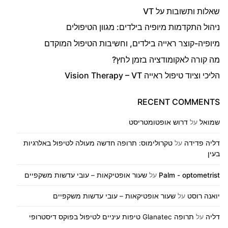
שאלות ותשובות על VT
ניהול התקדמות מיופיה בילדים: מגוון הטיפולים
מיופיה-קוצר ראייה בילדים, וחשיבות הטיפול המוקדם
מה קורה לאקומודציה בזמן לחץ?
הליכי וציוד טיפול ראייה Vision Therapy – VT
RECENT COMMENTS
שמואל
על
דרוש אופטומטריסט
דליה פדידה
על
טקרולימוס: תרופה חדשה מעולה לטיפול באלרגיות
בעין
Palm - optometrist
על
שעור אופטיקאות – עובי עדשות משקפיים
יואנה רוסט
על
שעור אופטיקאות – עובי עדשות משקפיים
דליה
על
תרופה Glanatec טיפות עיניים לטיפול בפוקס דיסטרופי