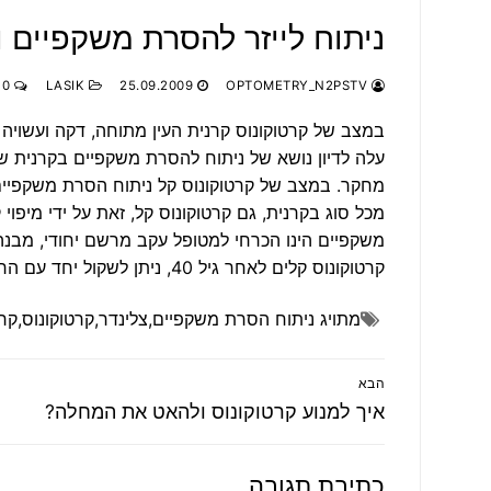
ניתוח לייזר להסרת משקפיים 
OPTOMETRY_N2PSTV
25.09.2009
LASIK
0 תגובות
במצב של קרטוקונוס קרנית העין מתוחה, דקה ועשויה
עלה לדיון נושא של ניתוח להסרת משקפיים בקרנית שע
מחקר. במצב של קרטוקונוס קל ניתוח הסרת משקפיים על
מכל סוג בקרנית, גם קרטוקונוס קל, זאת על ידי מיפוי
משקפיים הינו הכרחי למטופל עקב מרשם יחודי, מב
קרטוקונוס קלים לאחר גיל 40, ניתן לשקול יחד עם הרופא המטפל את ביצוע ניתוח הסרת המרשם.
מתויג
ניתוח הסרת משקפיים
,
צלינדר
,
קרטוקונוס
,
קרנ
ניווט
הבא
הפוסט
איך למנוע קרטוקונוס ולהאט את המחלה?
הבא:
כתיבת תגובה