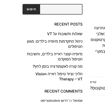
חיפוש
חיפוש
RECENT POSTS
חרונה
בשלבי
שאלות ותשובות על VT
רטוקונוס
ניהול התקדמות מיופיה בילדים: מגוון
ת
הטיפולים
במקרי
מיופיה-קוצר ראייה בילדים, וחשיבות
הטיפול המוקדם
מה קורה לאקומודציה בזמן לחץ?
הליכי וציוד טיפול ראייה Vision
Therapy – VT
קודם
וקונוס?
RECENT COMMENTS
שמואל
על
דרוש אופטומטריסט