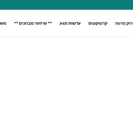
רוק נהיגה
קרטוקונוס
עדשות מגע
** שיחזור מבחנים **
משק