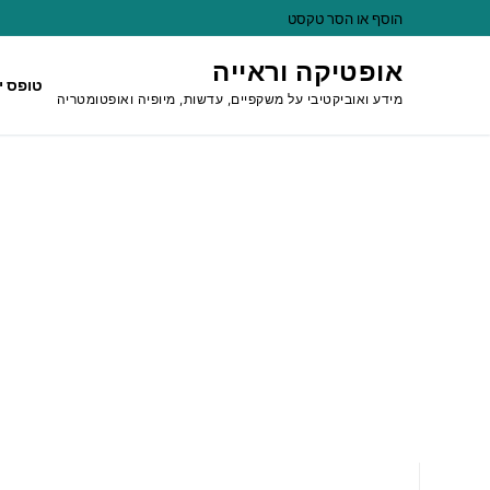
לג
הוסף או הסר טקסט
תוכן
אופטיקה וראייה
טופס י
מידע ואוביקטיבי על משקפיים, עדשות, מיופיה ואופטומטריה