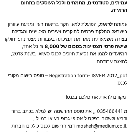
עמיתים, סטודנטים, מתמחים ולכל העוסקים בתחום
הראייה.
עמותת
לראות
, הפועלת למען חקר בריאות העין ומניעת עיוורון
בישראל מחלקת פרסים לחוקרים צעירים מצטיינים ומגדילה
בצורה משמעותית מאד את תמיכתה בעבודות מצטיינות: יחולקו
שישה פרסי הצטיינות בסכום של 8,000
₪ כל אחד,
המיועדים לממן את נסיעת הזוכים לכנס
בשנת 2013,
ARVO
להצגת עבודתם.
Registration form- ISVER 2012_pdf
– טופס רישום מקורי
לכנס.
מקווים לראות את כולכם בכנס!
מ 035466441 ,, את טופס ההרשמה יש למלא בכתב ברור
וקריא ולשלוח בפקס ל אס.פי גרופ בע או במייל ,
.mosheh@medium.co.il דמי הרישום לכנס כוללים חברות