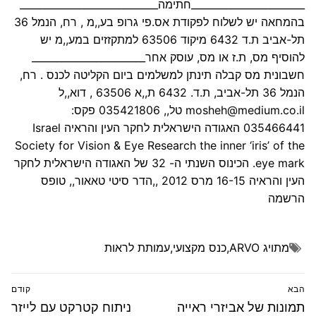
_______________________חתימה____________________________
בהמחאה יש לשלוח לפקודת אס.פי גרופ בע,,מ , רח, הנמל 36
תל-אביב ת.ד 6432 מיקוד 63506 למתקזזים במע,,מ יש
להוסיף מס, ת.ז או מס, עוסק אחר_______________________
חשבונית מס קבלה תינתן למשלמים ביום הקליטה לכנס . רח,
הנמל 36 תל-אביב, ת.ד. 6432 ת,,א 63506 , דוא,,ל
mosheh@medium.co.il טל,, 035421806 פקס:
035466441 האגודה הישראלית לחקר העין והראיה Israel
Society for Vision & Eye Research the inner ‘iris’ of the
eye mark. הכינוס השנתי ה- 32 של האגודה הישראלית לחקר
העין והראיה 16-15 מרס 2012 ,,הדר סיטי טאאור,, טופס
הרשמה
מתויג
ARVO
,
כנס מקצועי
,
עמותת לראות
ניווט
הבא
קודם
הפוסט
פוסט
תמונות של אביזרי ראייה
ניתוח קטרקט עם לייזר