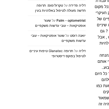
ו עבודת
דליה פדידה
על
טקרולימוס: תרופה
כל מקום
חדשה מעולה לטיפול באלרגיות בעין
 העיקרי
יים של
Palm - optometrist
על
שעור
כם על התגובות מאוד עזרתם!! Eyal Berko גם רופא שיניים
אופטיקאות – עובי עדשות משקפיים
חד ? גם
יואנה רוסט
על
שעור אופטיקאות – עובי
 , אבל
עדשות משקפיים
ור להיות
דליה
על
תרופה Glanatec טיפות עיניים
לימודים- התואר אמנם נמשך 4 שנים (בהנחה
לטיפול בפוקס דיסטרופי
י אותם
יון הקבוע..
ר כל היום
להם
Yossi R לנה יקירתי את נשמעת כמו
קים
פטומטריסטים שמאוד
יה זה