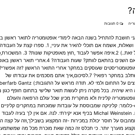
?
ריה
0 תגובות
אני חושבת להתחיל בשנה הבאה לימודי אופטומטריה לתואר ראשון בב
וכידוע לפני שלב כל כך חשוב בחיים יש הרבה ספקות ושאלות, אשמח אם תוכלי להאיר את עיניי, 1.
ממה היא מורכבת (ראיתי איך עובדים באופטיקה ובכל זאת..) 2.איפה אפשר לעבוד ,חוץ מאופ
מקבל אופטומטריסט מתחיל ? האם יש העלאת שכר אם השנים בהתאם לוותק? שעות העבודה?
השכר לאלו שעוסקים במחקר? האם יש אפשרות להשתלב במחקר רפואי? 7.לסיכום,איך אתם מסכמים את עבודתו של
האופטומטריסט ,קל קשה מתגמל? 8.למי הייתם ממליצים על התחום ולמי לא. תודה מרא
 היא שיהיה. בכל מקרה ניתן לעשות תואר שלישי בתחום חופף כגון מ
ופטומטריה קלינית ולא מחקרית מכיון שכל עולם הרפואה והעולם
הפרה-רפואי הופך להיות evidence based practice-כלומר: קליניקה שמבוססת על עובדות שמוכחות במחקרים קליניים
מקווה שגם אופטווטריסטים בישראל תומכים בגישה זו. Michal Weinstein בכיף אנא יקירתי. לנה. אם אין לך בע
הבוס על חוסר יכולת במכירות -זה המקצוע בשבילך,וזה על קצה המז
קצוע מוערך יותר. כי תכלס זה כמה שאת מוכרת מכל מה שמשתמע 