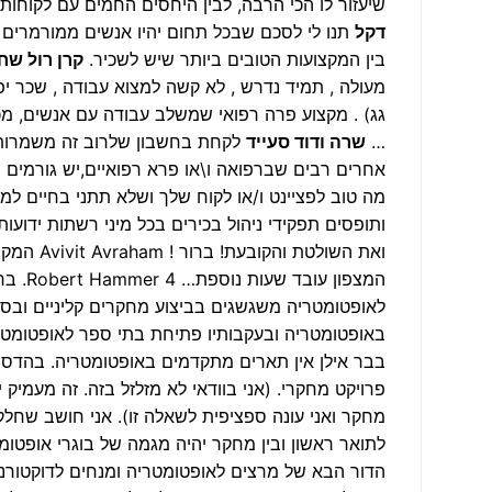
שיעזור לו הכי הרבה, לבין היחסים החמים עם לקוחות
דקל
תנו לי לסכם שבכל תחום יהיו אנשים ממורמרים 
בין המקצועות הטובים ביותר שיש לשכיר.
קרן רול שח
גג) . מקצוע פרה רפואי שמשלב עבודה עם אנשים, מכי
…
שרה ודוד סעייד
אחרים רבים שברפואה ו\או פרא רפואיים,יש גורמים 
מה טוב לפציינט ו/או לקוח שלך ושלא תתני בחיים למ
ותופסים תפקידי ניהול בכירים בכל מיני רשתות ידועו
ואת השול
המצפו
באופטומטריה ובעקבותיו פתיחת בתי ספר לאופטומטר
בבר אילן אין תארים מתקדמים באופטומטריה. בהדסה י
פרויקט מחקרי. (אני בוודאי לא מזלזל בזה. זה מעמיק 
מחקר ואני עונה ספציפית לשאלה זו). אני חושב שחלק 
לתואר ראשון ובין מחקר יהיה מגמה של בוגרי אופטו
הדור הבא של מרצים לאופטומטריה ומנחים לדוקטורנטים