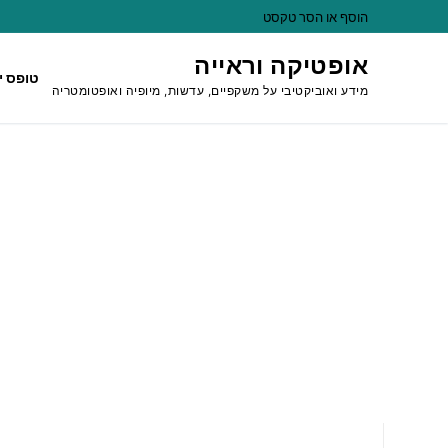
לג
הוסף או הסר טקסט
תוכן
אופטיקה וראייה
טופס י
מידע ואוביקטיבי על משקפיים, עדשות, מיופיה ואופטומטריה