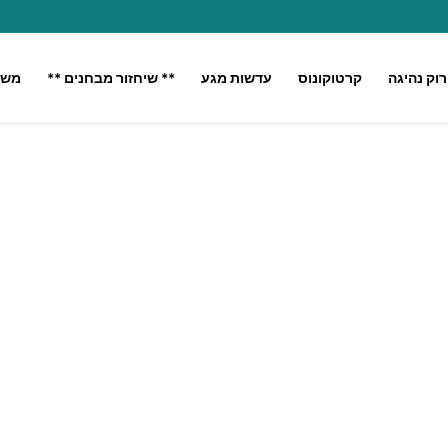
רוק נהיגה
קרטוקונוס
עדשות מגע
** שיחזור מבחנים **
משק