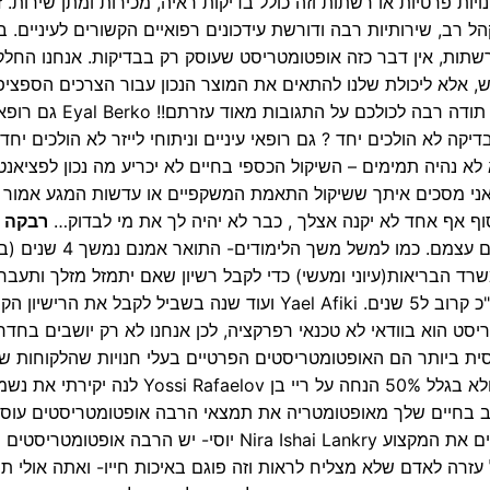
ת פרטיות או רשתות וזה כולל בדיקות ראיה, מכירות ומתן שירות. ז
רב, שירותיות רבה ודורשת עידכונים רפואיים הקשורים לעיניים. ב
רשתות, אין דבר כזה אופטומטריסט שעוסק רק בבדיקות. אנחנו החלק
 אלא ליכולת שלנו להתאים את המוצר הנכון עבור הצרכים הספציפ
הלקוח בבחירה של תיקון ראיה, מסגרת מתאימה וכו'. תודה רבה לכול
הולכים יחד ? גם גניקולוג ו 800 ש"ח לבדיקה לא הולכים יחד ? גם רופאי עיניים וניתוחי לייזר לא הולכים י
 לא נהיה תמימים – השיקול הכספי בחיים לא יכריע מה נכון לפציאנט
 אחד מאתנו לא עובד לשם שמיים… Eyal Berko אני מסכים איתך ששיקול התאמת המשקפיים או עדשות המגע אמ
וף אף אחד לא יקנה אצלך , כבר לא יהיה לך את מי לבדוק…
רבקה
אני מציעה לקחת בחשבון גם את הלימודים עצמם. כמו למשל משך ה
ד הבריאות(עיוני ומעשי) כדי לקבל רשיון שאם יתמזל מזלך ותעבר
בפעם הראשונה זה עוד כמעט שנה נוספת, כלומר סה"כ קרוב ל5 שנים. Yael Afiki ועוד שנה בשביל לקבל את הריש
סכים. אופטומטריסט הוא בוודאי לא טכנאי רפרקציה, לכן אנחנו לא רק יושבים בחד
סית ביותר הם האופטומטריסטים הפרטיים בעלי חנויות שהלקוחות ש
ברוב המקרים חוזרים אליהם בגלל המקצועיות והידע ולא בגלל 50% הנחה על ריי בן afaelov
טוב בחיים שלך מאופטומטריה את תמצאי הרבה אופטומטריסטים עוס
בתחומים אחרים אחרי תקופה קצרה שבה הם ממצאים את המקצוע Nira Ishai Lankry יוסי- יש הרבה או
עזרה לאדם שלא מצליח לראות וזה פוגם באיכות חייו- ואתה אולי תה