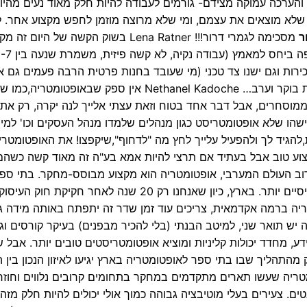
 והערכה עמוקה מצידם- גורמים לעבודה להיות חלק מאוד נעים מהיו
שלא מוצאים את עצמם, ומי שלא מרוצה מוזמן לחפש מקצוע אחר. ל
ר
מסכימה לגמרי דרור!!! Lena Ratner בשוק הקשה של היום זה
רות וגם ישנו צד טכני (מי שעובד בחנות פרטית הרבה פעמים גם א
לקחת בחשבון שלרוב זה משמרות בוקר וערב… Nethanel Kadoche אין ספק שבאופ
ממוסחרים, אבל דבר אחד בטוח וזאת עצתי אלייך לנה יקרה, רק את
ישהו שלא אופטומטריסט כגון מנהלים שלמדו מנהל העסקים וכו' למי
ת,להגיד לך ולהפעיל עלייך לחץ מה "לדחוף",שיקפצו! את האופטומטר
טת והקובעת! ברור ! Avivit Avraham המקצוע טוב אבל בעתיד אם תרצי להיות אמא בע"ה זה מאוד קשה 
ן עובד שעות נוספת… Robert Hammer 4. ברוב העולם המערבי, אופטומטריה הוא מקצוע מבוסס-מחקר. בתי ס
לאופטומטריה משגשגים בביצוע מחקרים קליניים ובסיסיים יותר. בארץ, כיון שאנחנו רק 20 שנה לאחר חקיקת חוק העיסו
יה ברמה אקדמאית, צריכים עוד זמן שדר זה יתפתח באותה מידה ג
ש תואר שני, למיטב הבנתי (בלי להכיר מבפנים) בעיקר קורסים וגם
ידע, מחדד יכולות קליניות ומוציא אופטומטריסטים טובים יותר. אבל 
מהתהליך שבו בתי ספר לאופטומטריה בארץ יגיעו לאיזון הנכון בין 
מטריה שעשו תארים מתקדמים במחקר בתחומים קרובים נלווים וחוזרי
. צעירים בעלי מוטיבציה גבוהה כמוך אולי יכולים להיות חלק מזה.