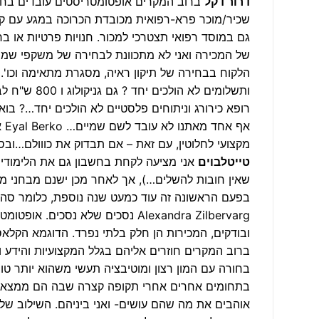
דרור דקל
ברוב המקרים אופטומטריסטים עובדים בחנויו
שכיר/מוכר פרא-רפואית מכובדת הכרוכה במגע עם קהל 
גם במוסד רפואי תצטרכי למכור. חנויות פרטיות או ב
של המכירה ואני לא מתכוונת לבחירה של משקפי שמש,
ותשלומים לא 
רופא כירורג וניתוחים פלסטיים לא הולכים יחד…? בוא
אף
מקצועי לחלוטין, עם זאת – אם תבדוק את כווולם…ובס
טייטלבוים
שאין חובות להשלים…), אך לאחר מכן ישנם מבחני משר
Alexandra Zilbervarg נסכים שלא נ
ובודקים, המכירות הן חלק בלתי נפרד. הדוגמא הקלא
בחורה עם המון רצון ומוטיבציה תעשי משהוא יותר 
אוהבים את מה שהם עושים- ואני ביניהם. השילוב של 