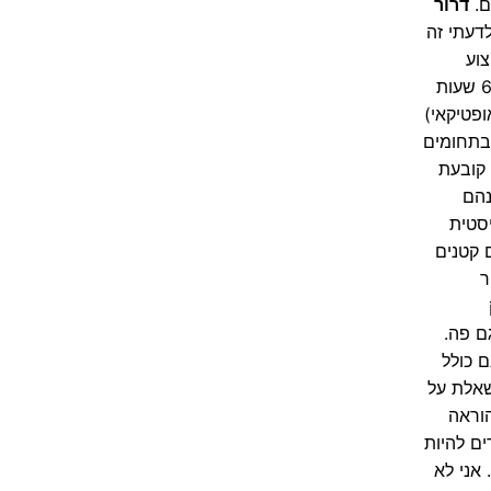
ם.
דרור
דעתי זה
 מקצוע
מעולה , תמיד נדרש , לא קשה למצוא עבודה , שכר יפה ביחס למאמץ (עבודה נקיה, לא קשה פיזית, משמרת שנעה בין 6-7 שעות
ופטיקאי)
טומטריה,כמו שבתחומים
 קובעת
נהם
יסטית
כשהם קטנים
פר
ק
ם פה.
 כולל
שאלת על
הוראה
ם להיות
 אני לא