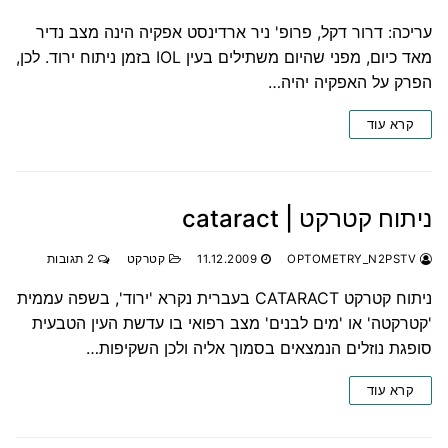
עריכה: דרור דקל, פרופ' ניר ארדינסט אפקיה הינה מצב נדיר
מאד כיום, מפני שהיום משתילים בעין IOL בזמן ניתוח ירוד. לכן,
הפרק על האפקיה יהיה…
קרא עוד
ניתוח קטרקט | cataract
OPTOMETRY_N2PSTV
11.12.2009
קטרקט
2 תגובות
ניתוח קטרקט CATARACT בעברית נקרא 'ירוד', בשפה עממית
'קטרקטה' או 'מים לבנים' מצב רפואי בו עדשת העין הטבעית
סופגת נוזלים הנמצאים בסמוך אליה ולכן השקיפות…
קרא עוד