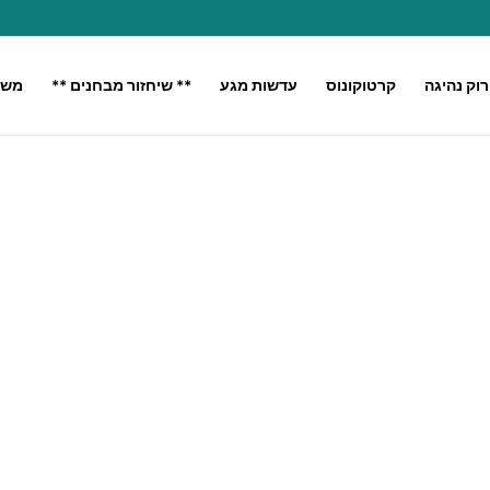
רוק נהיגה
קרטוקונוס
עדשות מגע
** שיחזור מבחנים **
משק