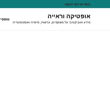
לג
הוסף או הסר טקסט
תוכן
אופטיקה וראייה
טופס י
מידע ואוביקטיבי על משקפיים, עדשות, מיופיה ואופטומטריה