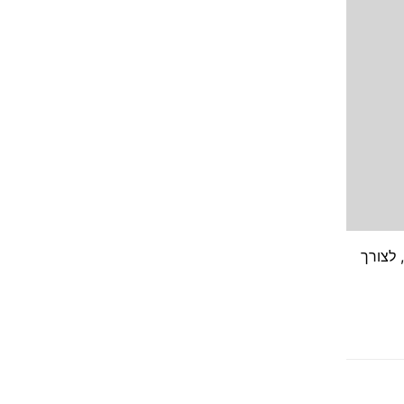
ים מקרטוקונוס או מקרניות מעוותות ( WARPAGE , PMD וכו ) , לצורך