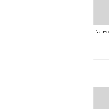
 משך הניסוי: 3 מפגשים בני שעתיים כל