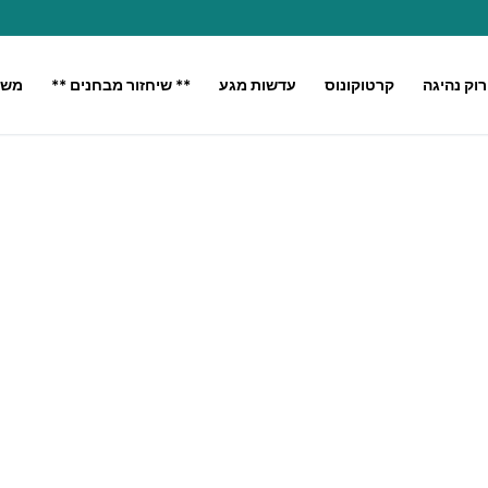
רוק נהיגה
קרטוקונוס
עדשות מגע
** שיחזור מבחנים **
משק