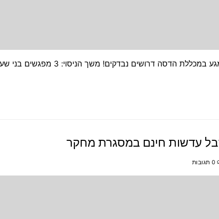
למחקר בנושא עיוותים אופטיים (אברציות) בעדשות מגע במכללת הדסה דרושים נבדקים!
בל עדשות חינם במסגרת מחקר
0 תגובות