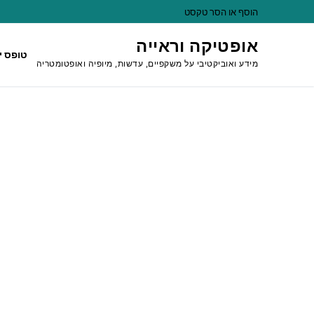
לג
הוסף או הסר טקסט
תוכן
אופטיקה וראייה
טופס י
מידע ואוביקטיבי על משקפיים, עדשות, מיופיה ואופטומטריה