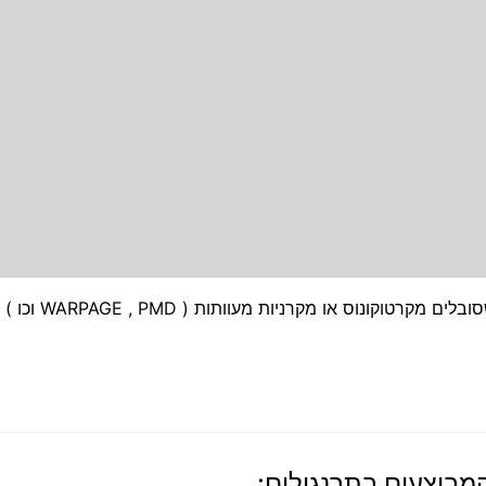
המחקר הסתיים שלום לכולם . אני מחפש פציינטים שסובל
המבוצעים בתרנגולים: