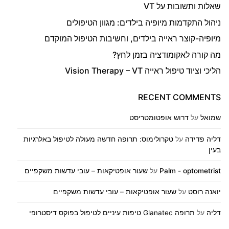
שאלות ותשובות על VT
ניהול התקדמות מיופיה בילדים: מגוון הטיפולים
מיופיה-קוצר ראייה בילדים, וחשיבות הטיפול המוקדם
מה קורה לאקומודציה בזמן לחץ?
הליכי וציוד טיפול ראייה Vision Therapy – VT
RECENT COMMENTS
שמואל
על
דרוש אופטומטריסט
דליה פדידה
על
טקרולימוס: תרופה חדשה מעולה לטיפול באלרגיות
בעין
Palm - optometrist
על
שעור אופטיקאות – עובי עדשות משקפיים
יואנה רוסט
על
שעור אופטיקאות – עובי עדשות משקפיים
דליה
על
תרופה Glanatec טיפות עיניים לטיפול בפוקס דיסטרופי