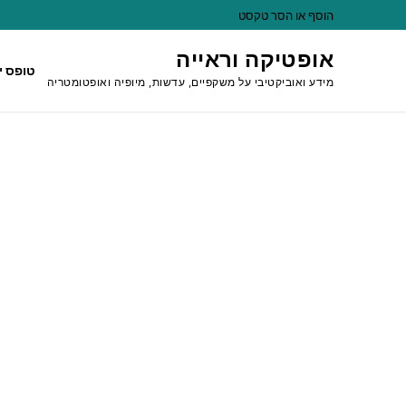
לג
הוסף או הסר טקסט
תוכן
אופטיקה וראייה
טופס י
מידע ואוביקטיבי על משקפיים, עדשות, מיופיה ואופטומטריה