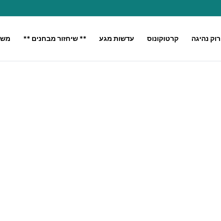
רוק נהיגה
קרטוקונוס
עדשות מגע
** שיחזור מבחנים **
משק