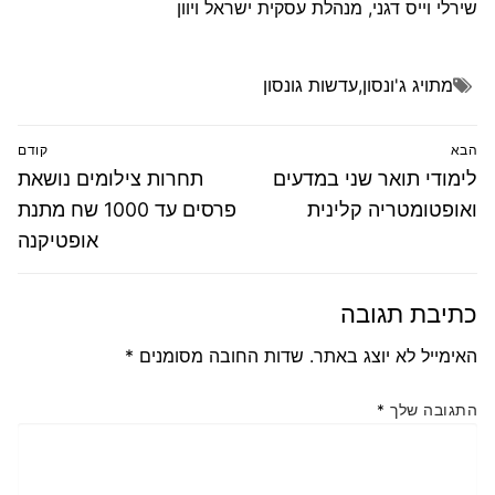
שירלי וייס דגני, מנהלת עסקית ישראל ויוון
מתויג
ג'ונסון
,
עדשות גונסון
ניווט
הבא
קודם
הפוסט
פוסט
לימודי תואר שני במדעים
תחרות צילומים נושאת
הבא:
קודם:
ואופטומטריה קלינית
פרסים עד 1000 שח מתנת
אופטיקנה
כתיבת תגובה
האימייל לא יוצג באתר.
שדות החובה מסומנים
*
התגובה שלך
*