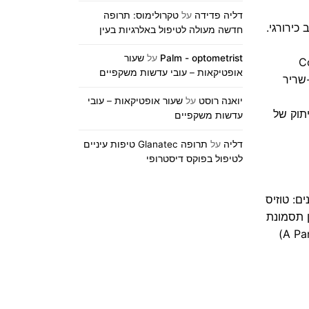
דליה פדידה
על
טקרולימוס: תרופה
, בלפרושלזיס בצעירים (184)). טיפול לרוב כירורגי.
חדשה מעולה לטיפול באלרגיות בעין
Palm - optometrist
על
שעור
מלידה (Congenital
אופטיקאות – עובי עדשות משקפיים
הפוגעת בצומת עצב-שריר
יואנה רוסט
על
שעור אופטיקאות – עובי
י). שיתוק של
עדשות משקפיים
דליה
על
תרופה Glanatec טיפות עיניים
לטיפול בפוקס דיסטרופי
ם: טוזיס
ותו צד). "רוב הזמן תסמונת
הורנר היא חלקית והיא לא פוגעת בבלוטות הזיעה." אם התופעה טרייה, יש לחשוד בגידול בקודקוד הריאה (A Pancoast Tumor)