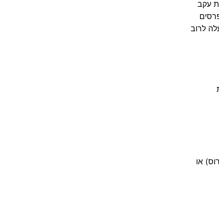
ת עקב
פרסים
לה לרוב
וס) או