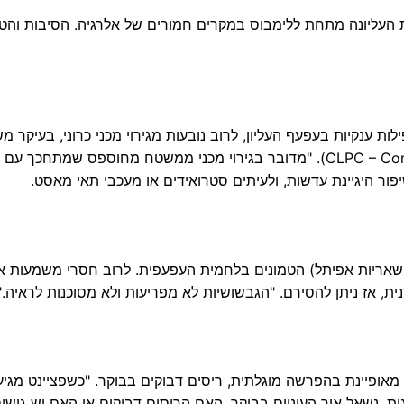
 העליונה מתחת ללימבוס במקרים חמורים של אלרגיה. הסיבות והטי
ות ענקיות בעפעף העליון, לרוב נובעות מגירוי מכני כרוני, בעיקר מ
בעדשות מגע (CLPC – Contact Lens Papillary Conjunctivitis). "מדובר בגירוי מכני ממשטח מחוספס שמת
פור היגיינת עדשות, ולעיתים סטרואידים או מעכבי תאי מאסט.
ושאריות אפיתל) הטמונים בלחמית העפעפית. לרוב חסרי משמעות 
ית, אז ניתן להסירם. "הגבשושיות לא מפריעות ולא מסוכנות לראיה."
מאופיינת בהפרשה מוגלתית, ריסים דבוקים בבוקר. "כשפציינט מגיע 
ית, נשאל איך העיניים בבוקר, האם הריסים דבוקים או האם יש גושי