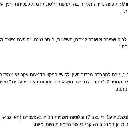
Ma
תופעה נדירה מלידה בה תנועות הלסת גורמות לפקיחת העין, עק
.
 לרוב שפירה וקשורה למתח, תשישות, חוסר שינה. "תופעה נפוצה מ
חה."
, גורם להפרדה מכדור העין ולקושי בניקוז הדמעות עקב אי-צמידות
הפונקטה. נפוץ בזקנה, בצעירים לרוב משני לשיתוק עצב מספר 7. "הגורם לתופעה הוא איבוד הטונוס באורביקולריס."
יתוח.
מערכת הדמעות מורכבת מבלוטת הדמעות העיקרית (נשלטת על ידי עצב 7) ובלוטות משניות רבות בעפעפיים (תא
ניות הן המרכיב העיקרי בייצור הדמעות היומיומיות.