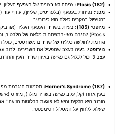
Ptosis (182):
צניחה לא רצונית של העפעף העליון. יכו
מכני:
"הטיפול במקרים כאלה הוא כירורגי."
מיופטי (185):
וגורמת לחולשה כללית של שרירים משורטטים, כולל 
נוירופטי:
עצב 3 יכול לכלול גם פגיעה באיזון שרירי העין והתרחבות אישון (A Blown Pupil).
Horner's Syndrome (187):
תסמונת הנגרמת מפגיע
שעלול ללחוץ על המסלול הסימפטטי.