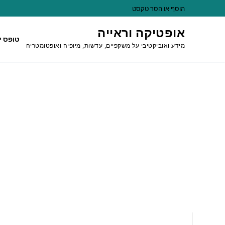
לג
הוסף או הסר טקסט
תוכן
אופטיקה וראייה
טופס י
מידע ואוביקטיבי על משקפיים, עדשות, מיופיה ואופטומטריה