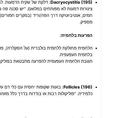
Dacryocystitis (195):
דלקת של שקית הדמעות. לרוב
צינורות דמעות לא מפותחים במלואם. "יש סכנה פה מ
חמים, אנטיביוטיקה דרך הפה/וריד (במקרים חמורים)
מספיק.
הפרעות בלחמית:
הלחמית מחולקת ללחמית בולברית (על הסקלרה), פור
בלחמית העפעפית.
תגובת הלחמית העפעפית להפרעה מתבטאת בפוליקולו
Follicles (196):
בועות שקופות יחסית עם כלי דם על 
כלמידיה. "פוליקולות רבות או בודדות בדרך כלל מזוהו