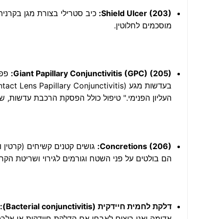
Shield Ulcer (203):
כיב סטרילי בצורת מגן בקרנית
מוסכמים לחלוטין.
Giant Papillary Conjunctivitis (GPC) (205):
פפיל
העליון הפנימי." טיפול כולל הפסקת הרכבת עדשות, שי
Concretions (206):
גושים קטנים קשיחים (קרטין 
הם בולטים על פני השטח וגורמים לגירוי ושריטת הקרנ
דלקת לחמית חיידקית (Bacterial conjunctivitis):
אדומה ואנו רוצים לאבחן אם הדלקת חיידקית או אלרג