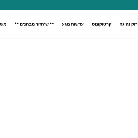
רוק נהיגה
קרטוקונוס
עדשות מגע
** שיחזור מבחנים **
משק