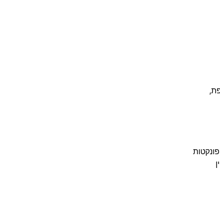
ת,
עות. נגרמת מחיידקים, נגיפים, או פטריות. סימן אופייני הוא Pouting puncta (פונקטות
Flus) עם סליין