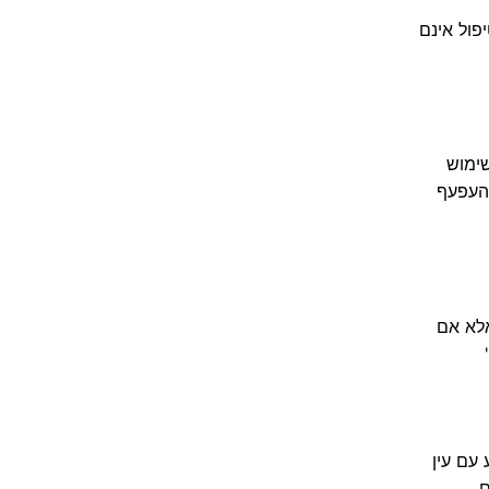
פול אינם
שימוש
חכך עם העפעף
אלא אם
עם עין
ם