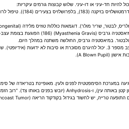
ל להיות חד-עיני או דו-עיני. שלוש קבוצות גורמים עיקריות:
נפיחות בעפעף (בלפריטיס, שלזיון), עודף עור (דרמטושלזיס בזיקנה (183)
בעיות בשרירי העפעף העליון (אורביקולריס, לבטור, שריר מולר). דוגמאות כוללות טוזיס 
Ptosis) שנגרם מאי-התפתחות מלאה של הלבטור, ומיאסטניה גרביס (Myasthenia Gravis) (186) 
הלבטור. במיאסטניה גרביס, החולשה משתנה במהלך היום.
בעיה בעצב שמפעיל את השרירים, לרוב עצב מספר 3. יכול להיגרם מסוכרת או סיבות לא ידועות (אידיופט
ה במערכת הסימפטטית לפנים ולעין. מאופיינת בטריאדה של סימני
בעין אחת (קל, עקב פגיעה בשריר מולר), מיוזיס (אישון קטן באותה עין), ו-Anhydrosis (יובש בפנים בא