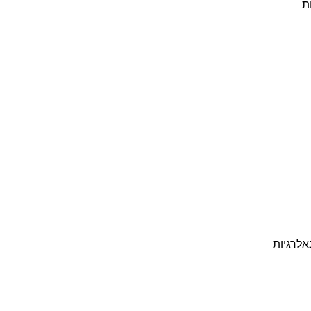
ת
אלרגיות