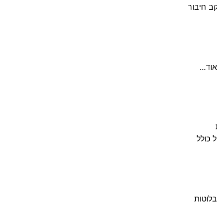
ב חיבור
אוד…
 טיפול כולל
י גביע, בלוטות