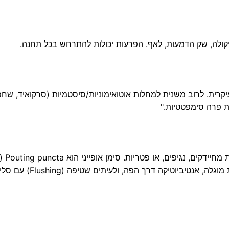
ליקולה, שק הדמעות, לאף. הפרעות יכולות להתרחש בכל תחנה.
רית. לרוב משנית למחלות אוטואימוניות/סיסטמיות (סרקואיד, שחפ
ת פרה סימפטטיות."
דלקת בתעלות הדמ
בולטות ונפוחות). טיפול כולל קומפרסים חמים, הוצאת מוגלה, אנטיביוטיקה דרך הפה, ולעיתים שטיפה (hing