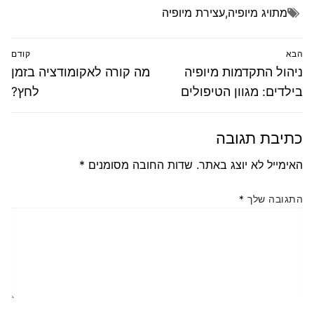
מתויג
מיופיה
,
עצירת מיופיה
ניווט
הבא
קודם
הפוסט
פוסט
ניהול התקדמות מיופיה
מה קורה לאקומודציה בזמן
הבא:
קודם:
בילדים: מגוון הטיפולים
לחץ?
כתיבת תגובה
האימייל לא יוצג באתר.
שדות החובה מסומנים
*
התגובה שלך
*