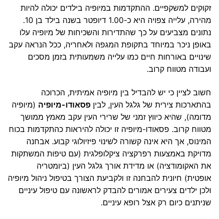
זקוקים למשקפיים. ההתקדמות במיופיה בילדים יכולה להיות
מהירה, עלייה צפויה היא כ-1.00 דיופטר בשנה בילד בן 10.
נתונים מצביעים על כך שהתדירות והשכיחות של מיופיה עלו
באופן ניכר במיוחד בתקופת המגפה ולאחריה, ככל הנראה עקב
שינויים באורחות חיים כמו עלייה משמעותית בזמן מסכים
ועבודה מטווח קרוב.
חשוב לציין כי יש להבדיל בין מיופיה אמיתית, הכרוכה
בהתארכות צירית של גלגל העין, לבין
פסאודו-מיופיה
(מיופיה
מדומה), שהיא כיווץ זמני של שרירי העין עקב מאמץ ממושך
מטווח קרוב. פסאודו-מיופיה זו יכולה להיראות כהתקדמות בכוח
המינוס, אך היא אינה קשורה לשינוי פיזיולוגי קבוע. אבחנה
מדויקת באמצעות רפרקציה ציקלופלגית (עם טיפות המשתקות
את האקומודציה) או מדידת אורך גלגל העין (ביומטריה
אופטית) חיונית להבחנה זו ולקביעת הצורך בטיפול ניהול מיופיה
ולכן ילדים צעירים אמורים להבדק לראשונה עם טיפול עיניים
שניתנים כיום רק אצל רופא עיניים.