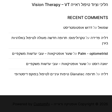
הליכי וציוד טיפול ראייה Vision Therapy – VT
RECENT COMMENTS
שמואל
על
דרוש אופטומטריסט
דליה פדידה
על
טקרולימוס: תרופה חדשה מעולה לטיפול באלרגיות
בעין
Palm - optometrist
על
שעור אופטיקאות – עובי עדשות משקפיים
יואנה רוסט
על
שעור אופטיקאות – עובי עדשות משקפיים
דליה
על
תרופה Glanatec טיפות עיניים לטיפול בפוקס דיסטרופי
Copyright © 2026 אופטיקה וראייה – Powered by
Customify
.