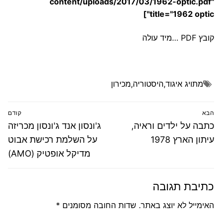
content/uploads/2017/03/1962-optic.pdf"
title="1962 optic"]
קובץ PDF …מיד עולה
מתויג
איגוד
,
היסטוריה
,
מכירון
ניווט
הבא
קודם
הפוסט
פוסט
כתבה על ילדים וראיה,
ג'ונסון אנד ג'ונסון מכריזה
הבא:
קודם:
עיתון הארץ 1978
על השלמת רכישת אבוט
מדיקל אופטיק (AMO)‎
כתיבת תגובה
האימייל לא יוצג באתר.
שדות החובה מסומנים
*