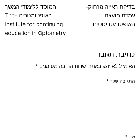
הפוסט
פוסט
בדיקת ראייה מרחוק-
המוסד ללימודי המשך
הבא:
קודם:
עמדת מועצת
באופטומטריה –The
האופטומטריסטים
Institute for continuing
education in Optometry
כתיבת תגובה
האימייל לא יוצג באתר.
שדות החובה מסומנים
*
התגובה שלך
*
שם
*