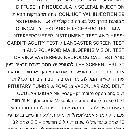
SCLERAL INJECTION ג. PINGUECULA ד. DIFFUSE
CONJUCTIVAL INJECTION 29. איזה מהבדיקות הבאות
מבוצעת בדרך כלל בצורה בינוקולרית? א. INSTRUMENT
TEST AND HIRSCHBERG TEST .M.A.P ב. CLINCAL
INTERFEROMETER INSTRUMENT TEST AND HESS-
LANCASTER SCREEN TEST ג. CARDIFF ACUITY TEST
AND POLAROID MALINGERING VISION TEST ד.
DRIVING EASTERMAN NEUROLOGICAL TEST AND
LEE SCREEN TEST 30. למטופל יש חסר בשדה הראיה בעין
אחת בלבד. החסר מופיע בקו אמצע האופקי, אבסולוטי ונראה
שחודר לאיזור המקולה. מהי הסיבה הסבירה ביותר לכך? א.
VASCULAR ACCIDENT ב. POAG ג. PITUITARY TUMOR
ד. OCULAR MIGRAINE Poag=primaire open angle
glaucoma Vascular accident= (stroke 6 31. איזה טווח
גילאים נחשב לתקופה המשמעותית ביותר להתפתחות הראייה
שבו ניתן למנוע אמבליופיה? א. מתחת לגיל חודשיים ב. עד גיל
10 שנים ג. עד גיל 6 שנים ד. גיל 3 חודשים – 3.5 שנים 32.