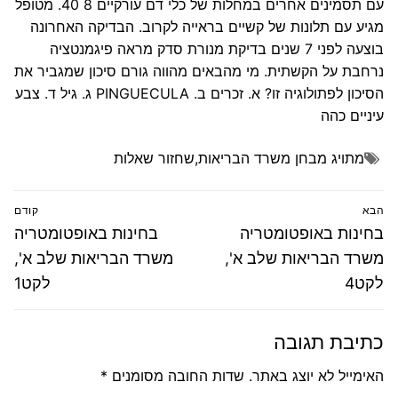
עם תסמינים אחרים במחלות של כלי דם עורקיים 8 40. מטופל
מגיע עם תלונות של קשיים בראייה לקרוב. הבדיקה האחרונה
בוצעה לפני 7 שנים בדיקת מנורת סדק מראה פיגמנטציה
נרחבת על הקשתית. מי מהבאים מהווה גורם סיכון שמגביר את
הסיכון לפתולוגיה זו? א. זכרים ב. PINGUECULA ג. גיל ד. צבע
עיניים כהה
מתויג
מבחן משרד הבריאות
,
שחזור שאלות
ניווט
הבא
קודם
הפוסט
פוסט
בחינות באופטומטריה
בחינות באופטומטריה
הבא:
קודם:
משרד הבריאות שלב א',
משרד הבריאות שלב א',
לקט4
לקט1
כתיבת תגובה
האימייל לא יוצג באתר.
שדות החובה מסומנים
*