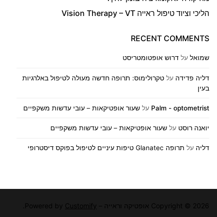
הליכי וציוד טיפול ראייה Vision Therapy – VT
RECENT COMMENTS
שמואל
על
דרוש אופטומטריסט
דליה פדידה
על
טקרולימוס: תרופה חדשה מעולה לטיפול באלרגיות
בעין
Palm - optometrist
על
שעור אופטיקאות – עובי עדשות משקפיים
יואנה רוסט
על
שעור אופטיקאות – עובי עדשות משקפיים
דליה
על
תרופה Glanatec טיפות עיניים לטיפול בפוקס דיסטרופי
Copyright © 2026 אופטיקה וראייה – Powered by
Customify
.