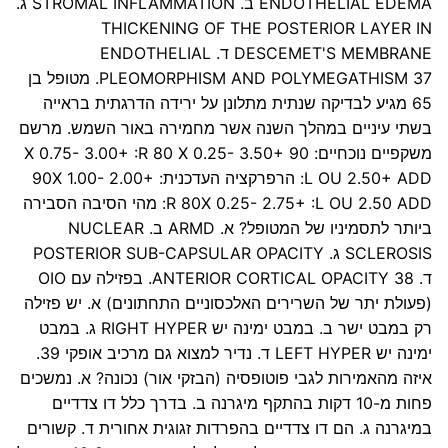
ENDOTHELIAL EDEMA ב. STROMAL INFLAMMATION ג.
THICKENING OF THE POSTERIOR LAYER IN
DESCEMET'S MEMBRANE ד. ENDOTHELIAL
PLEOMORPHISM AND POLYMEGATHISM 37. מטופל בן
65 מגיע לבדיקה שנתית מתלונן על ירידה הדרגתית בראייה
בשתי עיניים במהלך השנה אשר מחמירה באור השמש. מרשם
משקפיים נוכחיים: 90 X 0.75- 3.00+ :R 80 X 0.25- 3.50+
:L OU 2.50+ ADD הרפרקציה העדכנית: 90X 1.00- 2.00+
:R 80X 0.25- 2.75+ :L OU 2.50 ADD מהי הסיבה הסבירה
ביותר לתסמיניו של המטופל? א. ARMD ב. NUCLEAR
SCLEROSIS ג. POSTERIOR SUB-CAPSULAR OPACITY
ד. ANTERIOR CORTICAL OPACITY 38. בפזילה עם OIO
(פעולת יתר של השרירים האלכסוניים התחתונים) א. יש פזילה
רק במבט ישר ב. במבט ימינה יש RIGHT HYPER ג. במבט
ימינה יש LEFT HYPER ד. נדיר למצוא גם מרכיב אופקי 39.
איזה מהאמירות לגבי פוטופסיה (הבזקי אור) נכונה? א. נמשכים
פחות מ-10 דקות בהתקף מיגרנה ב. בדרך כלל דו צדדיים
במיגרנה ג. הם דו צדדיים בהפרדות זגוגית אחורית ד. קשורים