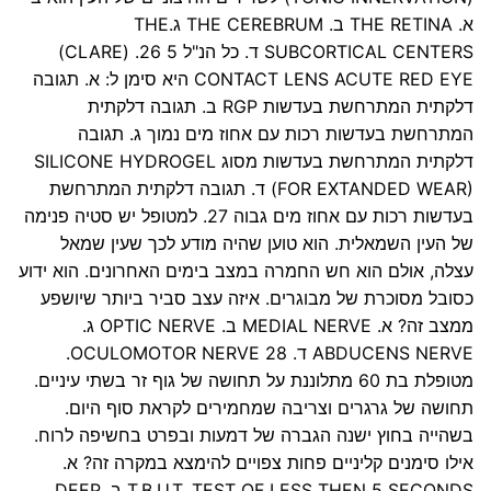
א. THE RETINA ב. THE CEREBRUM ג.THE
SUBCORTICAL CENTERS ד. כל הנ"ל 5 26. (CLARE)
CONTACT LENS ACUTE RED EYE היא סימן ל: א. תגובה
דלקתית המתרחשת בעדשות RGP ב. תגובה דלקתית
המתרחשת בעדשות רכות עם אחוז מים נמוך ג. תגובה
דלקתית המתרחשת בעדשות מסוג SILICONE HYDROGEL
(FOR EXTANDED WEAR) ד. תגובה דלקתית המתרחשת
בעדשות רכות עם אחוז מים גבוה 27. למטופל יש סטיה פנימה
של העין השמאלית. הוא טוען שהיה מודע לכך שעין שמאל
עצלה, אולם הוא חש החמרה במצב בימים האחרונים. הוא ידוע
כסובל מסוכרת של מבוגרים. איזה עצב סביר ביותר שיושפע
ממצב זה? א. MEDIAL NERVE ב. OPTIC NERVE ג.
ABDUCENS NERVE ד. OCULOMOTOR NERVE 28.
מטופלת בת 60 מתלוננת על תחושה של גוף זר בשתי עיניים.
תחושה של גרגרים וצריבה שמחמירים לקראת סוף היום.
בשהייה בחוץ ישנה הגברה של דמעות ובפרט בחשיפה לרוח.
אילו סימנים קליניים פחות צפויים להימצא במקרה זה? א.
T.B.U.T. TEST OF LESS THEN 5 SECONDS ב. DEEP