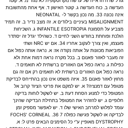
גודל שדה הראייה של עדשה מקרוסקופית לא נגזר מ: א. קוטר
העדשה ב. כוח העדשה ג. קוטר האישון ד. אף אחת מהתשובות
אינה נכונה 33. מה נכון בקשר ל- NEONATAL
MISALIGNMENT בעיניים בילודים א. זה מצב נדיר ב. זה תמיד
מצביע על תסמונת INFANTILE ESOTROPIA ג. השכיחות
הולכת ופוחתת בחודש השני לחיים ד. כשהילד יגדל זה יסתדר
מעצמו, ואין צורך לעקוב אחריו 34. אם יש NRC ושתי
הפוביאות מכוונות על אותה נקודה אז: א. נראה אותה כפול אם
זה מעבר לאזור פאנום ב. בכל מקרה נראה דמות אחת ולא
כפילות ג. נראה כפול אם האזורים ברשתית לא תואמים ד.
נראה כפול אם האזורים ברשתית לא תואמים רק אם זה גם
מחוץ לאזור פאנום 35. איזה משפט אינו נכון בהתייחס לבדיקת
מטופל עם דמנציה? א. יש למקם את פריטי הציוד קרוב אל
המטופל כדי למנוע הסחת דעת ב. יש לשקול לוחות בדיקה
חלופיים ג. יש להזהיר את המטופל בתחילת הבדיקה שהינך
עומד לפלוש למרחב האישי שלו ד. יש לאפשר מספיק זמן
לבדיקה או לשקול פגישה כפולה 7 36. FOCHS' CORNEAL
DYSTROPHY מאופיין ע"י כל הסימנים הבאים פרט ל: א.