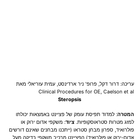
עריכה: דרור דקל, פרופ' ניר ארדינסט, עמית עזריאלי מאת
Clinical Procedures for OE, Caelson et al
Steropsis
המטרה
: למדוד תפיסת עומק של פציינט באמצאות יכולתו
למזג מטרות סטראוסקופיות.
ציוד
: משקפי אדום ירוק או
פולרואיד, ספרון מבחן סטראו (ייתכנו מבחנים שאינם דורשים
אדום-ירוק או פולרואיד) הפציינט מרכיב משקפי בדיקה מעל