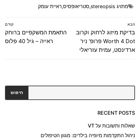
מתויג
stereopsis
,
סטריאופסיס
,
ראיית עומק
ניווט
הבא
קודם
הפוסט
פוסט
בדיקת מיזוג לרחוק וקרוב
התאמת המשקפיים ברוחק
הבא:
קודם:
Worth 4 Dot פרופ' ניר
ראייה – גיל 40 פלוס
ארדינסט, עמית עזריאלי
חיפוש
חיפוש
RECENT POSTS
שאלות ותשובות על VT
ניהול התקדמות מיופיה בילדים: מגוון הטיפולים