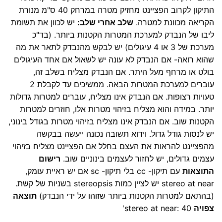
התיקון לקרוב הפציינט מחזיק מטרה במרחק 40 ס"מ מנורת
הקריאה מכוונת למטרה.
שלב אחרי שלב:
יש לכוון את תשומת
ליבו של הנבדק למערכת המטרות הקטנות ביותר. (בד"כ
מערכת של 3 או 4 עיגולים) יש לבקש מהנבדק לתאר את מה
שהוא רואה- אם הנבדק לא עונה יש לשאול אם אחד העיגולים
בולט או מרחף מעל היתר. אם הנבדק מצליח בשלב זה,
עוברים למערכת המטרות הבאה. ממשיכים עד לקבלת 2
טעויות רצופות. אם הנבדק אינו מצליח, עוברים למטרות גדולות
יותר. במידה והוא מצליח בזיהוי מטרות אלו, חוזרים למטרות
הקטנות שוב. אם הנבדק אינו מצליח בזיהוי מטרות בגודל בינוני,
יש לנסות גודל גדול. וידוא תשובה נכונה ייעשה בבקשה
מהפציינט להראות את העצם בחלל אם הפציינט מצליח בזיהוי
עצמים גדולים, יש לחזור לעצמים בינוניים שוב.
רישום
התוצאות
עם תיקון- cc בלי תיקון- sc אם יש ראיית עומק,
stereo at near יש לציין כמות stereopsis בשניות של קשת.
(בהתאם למטרות הקטנות ביותר שזוהו על ידי הנבדק)
תוצאה
צפויה
stereo at near: 40'